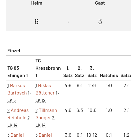
Heim
Gast
6
3
:
Einzel
TC
TG 83
Kressbronn
1.
2.
3.
Ehingen 1
1
Satz
Satz
Satz
Matches
Sätze
Markus
Niklas
4:6
6:1
11:9
1:0
2:1
1
1
Bartosch
Böttcher
1
·
1
·
LK 5
LK 12
Andreas
Tillmann
4:6
6:3
10:6
1:0
2:1
2
2
Reinhold
Gauger
2
·
2
·
LK 14
LK 14
Daniel
Daniel
3:6
6:1
10:12
0:1
1:2
3
3