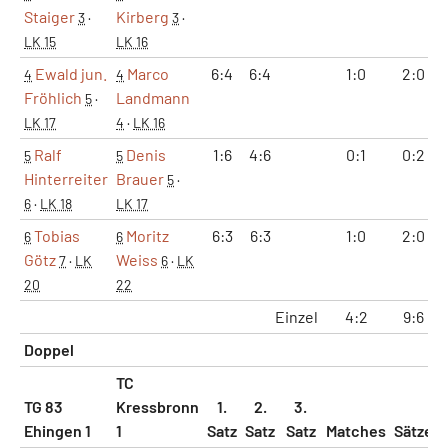
Staiger
Kirberg
3
·
3
·
LK 15
LK 16
Ewald jun.
Marco
6:4
6:4
1:0
2:0
4
4
Fröhlich
Landmann
5
·
LK 17
4
·
LK 16
Ralf
Denis
1:6
4:6
0:1
0:2
5
5
Hinterreiter
Brauer
5
·
6
·
LK 18
LK 17
Tobias
Moritz
6:3
6:3
1:0
2:0
6
6
Götz
Weiss
7
·
LK
6
·
LK
20
22
Einzel
4:2
9:6
Doppel
TC
TG 83
Kressbronn
1.
2.
3.
Ehingen 1
1
Satz
Satz
Satz
Matches
Sätze