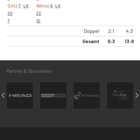
Götz
Weiss
7
·
LK
6
·
LK
20
22
7
10
Doppel
2:1
4:3
Gesamt
6:3
13:9
Partner & Sponsoren