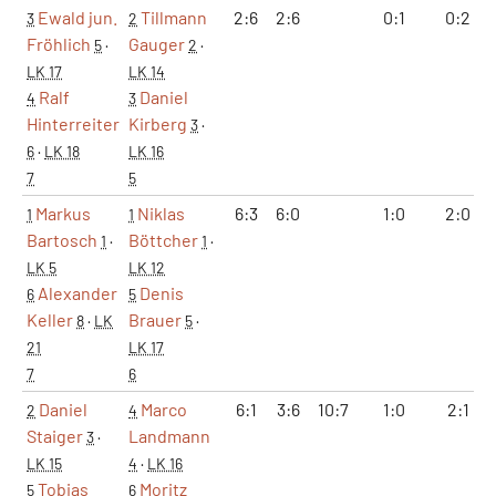
Ewald jun.
Tillmann
2:6
2:6
0:1
0:2
3
2
Fröhlich
Gauger
5
·
2
·
LK 17
LK 14
Ralf
Daniel
4
3
Hinterreiter
Kirberg
3
·
6
·
LK 18
LK 16
7
5
Markus
Niklas
6:3
6:0
1:0
2:0
1
1
Bartosch
Böttcher
1
·
1
·
LK 5
LK 12
Alexander
Denis
6
5
Keller
Brauer
8
·
LK
5
·
21
LK 17
7
6
Daniel
Marco
6:1
3:6
10:7
1:0
2:1
2
4
Staiger
Landmann
3
·
LK 15
4
·
LK 16
Tobias
Moritz
5
6