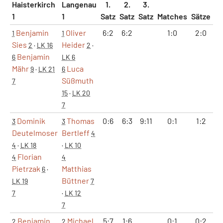
Haisterkirch
Langenau
1.
2.
3.
1
1
Satz
Satz
Satz
Matches
Sätze
G
Benjamin
Oliver
6:2
6:2
1:0
2:0
1
1
1
Sies
Heider
2
·
LK 16
2
·
Benjamin
6
LK 6
Mähr
Luca
9
·
LK 21
6
Süßmuth
7
15
·
LK 20
7
Dominik
Thomas
0:6
6:3
9:11
0:1
1:2
6
3
3
Deutelmoser
Bertleff
4
4
·
LK 18
·
LK 10
Florian
4
4
Pietrzak
Matthias
6
·
Büttner
LK 19
7
7
·
LK 12
7
Benjamin
Michael
5:7
1:6
0:1
0:2
2
2