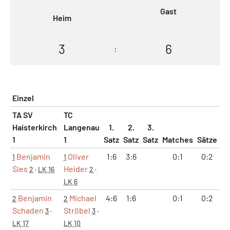
Gast
Heim
3
6
:
Einzel
TA SV
TC
Haisterkirch
Langenau
1.
2.
3.
1
1
Satz
Satz
Satz
Matches
Sätze
G
Benjamin
Oliver
1:6
3:6
0:1
0:2
4
1
1
Sies
Heider
2
·
LK 16
2
·
LK 6
Benjamin
Michael
4:6
1:6
0:1
0:2
5
2
2
Schaden
Ströbel
3
·
3
·
LK 17
LK 10