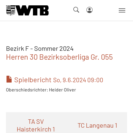
Skip to main navigation
Springe zum Seiteninhalt
Skip to page footer
Bezirk F - Sommer 2024
Herren 30 Bezirksoberliga Gr. 055
Spielbericht
So, 9.6.2024 09:00
Oberschiedsrichter: Heider Oliver
TA SV
TC Langenau 1
Haisterkirch 1