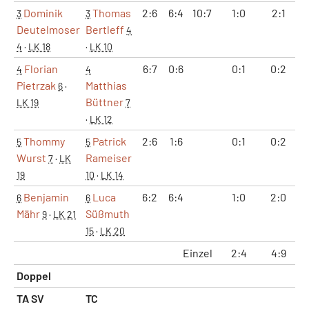
Dominik
Thomas
2:6
6:4
10:7
1:0
2:1
9
3
3
Deutelmoser
Bertleff
4
4
·
LK 18
·
LK 10
Florian
6:7
0:6
0:1
0:2
4
4
Pietrzak
Matthias
6
·
Büttner
LK 19
7
·
LK 12
Thommy
Patrick
2:6
1:6
0:1
0:2
3
5
5
Wurst
Rameiser
7
·
LK
19
10
·
LK 14
Benjamin
Luca
6:2
6:4
1:0
2:0
1
6
6
Mähr
Süßmuth
9
·
LK 21
15
·
LK 20
Einzel
2:4
4:9
3
Doppel
TA SV
TC