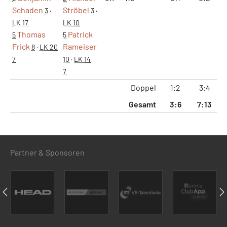
Schaden
Ströbel
3
·
3
·
LK 17
LK 10
Thomas
Patrick
5
5
Frick
Rameiser
8
·
LK 20
7
10
·
LK 14
7
Doppel
1:2
3:4
2
Gesamt
3:6
7:13
6
Partner & Sponsoren