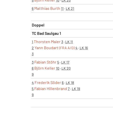
5
10
·
LK 20
Matthias Burth
6
11
·
LK 21
Doppel
TC Bad Saulgau 1
Thorsten Maier
1
3
·
LK 11
Yann Boudart
2
(FRA A/D)
4
·
LK 16
3
Fabian Stöhr
3
5
·
LK 17
Björn Keller
6
10
·
LK 20
9
Frederik Söder
4
6
·
LK 18
Fabian Hillenbrand
5
7
·
LK 19
9