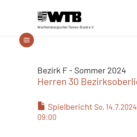
Skip to main navigation
Springe zum Seiteninhalt
Skip to page footer
Württembergischer Tennis-Bund e.V.
Bezirk F - Sommer 2024
Herren 30 Bezirksoberli
Spielbericht
So, 14.7.2024
09:00