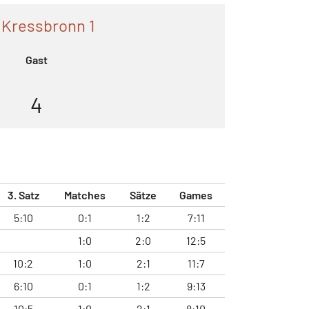
 Kressbronn 1
Gast
4
3. Satz
Matches
Sätze
Games
5:10
0:1
1:2
7:11
1:0
2:0
12:5
10:2
1:0
2:1
11:7
6:10
0:1
1:2
9:13
10:5
1:0
2:1
8:10