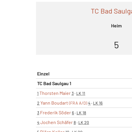
TC Bad Saulg
Heim
5
Einzel
TC Bad Saulgau 1
Thorsten Maier
1
3
·
LK 11
Yann Boudart
2
(FRA A/D)
4
·
LK 16
Frederik Söder
3
6
·
LK 18
Jochen Schäfer
4
8
·
LK 20
Björn Keller