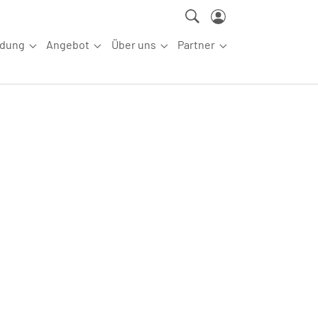
ldung
Angebot
Über uns
Partner
ettkampfsport"
Submenu for "Aus-/Fortbildung"
Submenu for "Angebot"
Submenu for "Über uns"
Submenu for "Partn