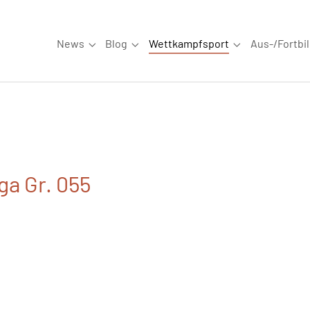
News
Blog
Wettkampfsport
Aus-/Fortbi
Submenu for "News"
Submenu for "Blog"
Submenu for "W
ga Gr. 055