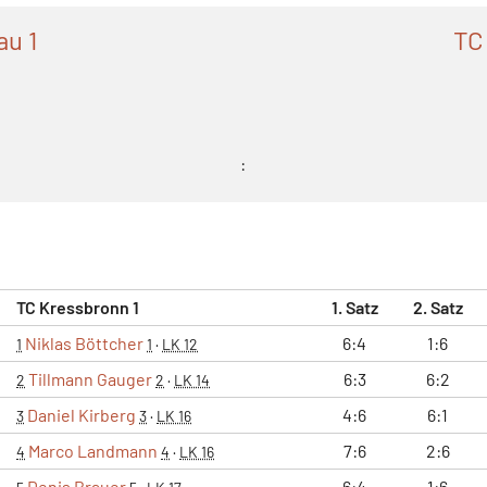
au 1
TC
:
TC Kressbronn 1
1. Satz
2. Satz
Niklas Böttcher
6:4
1:6
1
1
·
LK 12
Tillmann Gauger
6:3
6:2
2
2
·
LK 14
Daniel Kirberg
4:6
6:1
3
3
·
LK 16
Marco Landmann
7:6
2:6
4
4
·
LK 16
Denis Brauer
6:4
1:6