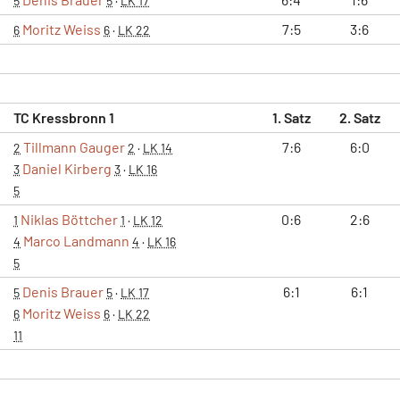
5
5
·
LK 17
Moritz Weiss
7:5
3:6
6
6
·
LK 22
TC Kressbronn 1
1. Satz
2. Satz
Tillmann Gauger
7:6
6:0
2
2
·
LK 14
Daniel Kirberg
3
3
·
LK 16
5
Niklas Böttcher
0:6
2:6
1
1
·
LK 12
Marco Landmann
4
4
·
LK 16
5
Denis Brauer
6:1
6:1
5
5
·
LK 17
Moritz Weiss
6
6
·
LK 22
11