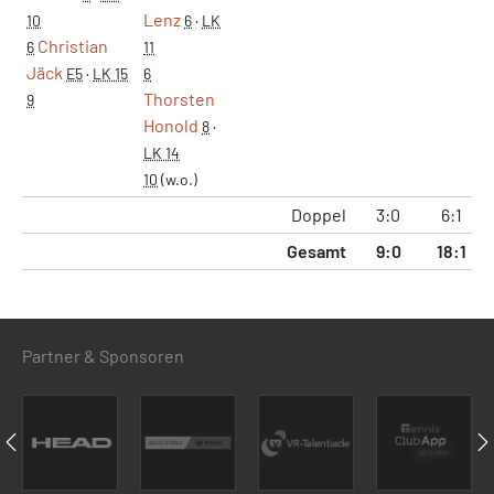
Lenz
10
6
·
LK
Christian
6
11
Jäck
E5
·
LK 15
6
Thorsten
9
Honold
8
·
LK 14
10
(w.o.)
Doppel
3:0
6:1
Gesamt
9:0
18:1
1
Partner & Sponsoren