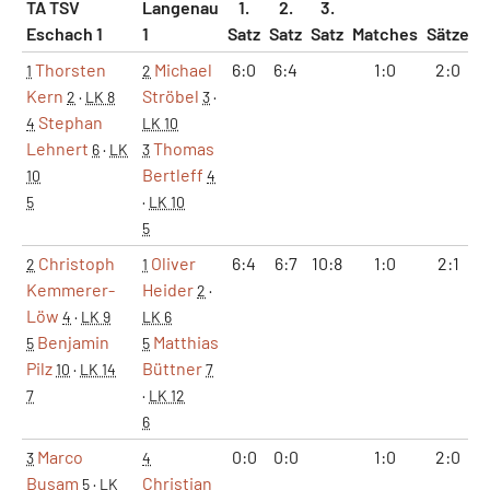
TA TSV
Langenau
1.
2.
3.
Eschach 1
1
Satz
Satz
Satz
Matches
Sätze
G
Thorsten
Michael
6:0
6:4
1:0
2:0
1
2
Kern
Ströbel
2
·
LK 8
3
·
Stephan
4
LK 10
Lehnert
Thomas
6
·
LK
3
Bertleff
10
4
5
·
LK 10
5
Christoph
Oliver
6:4
6:7
10:8
1:0
2:1
2
1
Kemmerer-
Heider
2
·
Löw
4
·
LK 9
LK 6
Benjamin
Matthias
5
5
Pilz
Büttner
10
·
LK 14
7
7
·
LK 12
6
Marco
0:0
0:0
1:0
2:0
3
4
Busam
Christian
5
·
LK