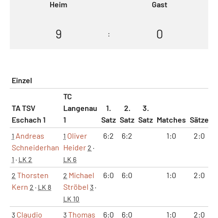
Heim
Gast
9
0
:
Einzel
TC
TA TSV
Langenau
1.
2.
3.
Eschach 1
1
Satz
Satz
Satz
Matches
Sätze
G
Andreas
Oliver
6:2
6:2
1:0
2:0
1
1
Schneiderhan
Heider
2
·
1
·
LK 2
LK 6
Thorsten
Michael
6:0
6:0
1:0
2:0
2
2
Kern
Ströbel
2
·
LK 8
3
·
LK 10
Claudio
Thomas
6:0
6:0
1:0
2:0
3
3