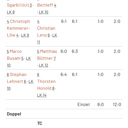
Sgarbi
Bertleff
(SUI)
3
·
4
LK 8
·
LK 10
Christoph
6:1
6:1
1:0
2:0
4
4
Kemmerer-
Christian
Löw
Lenz
4
·
LK 9
6
·
LK
11
Marco
Matthias
6:0
6:3
1:0
2:0
5
5
Busam
Büttner
5
·
LK
7
10
·
LK 12
Stephan
6:4
6:1
1:0
2:0
6
6
Lehnert
Thorsten
6
·
LK
Honold
10
8
·
LK 14
Einzel
6:0
12:0
Doppel
TC