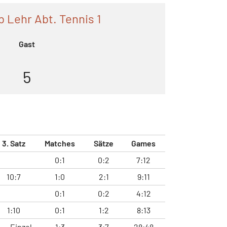
b Lehr Abt. Tennis 1
Gast
5
3. Satz
Matches
Sätze
Games
0:1
0:2
7:12
10:7
1:0
2:1
9:11
0:1
0:2
4:12
1:10
0:1
1:2
8:13
Einzel
1:3
3:7
28:48