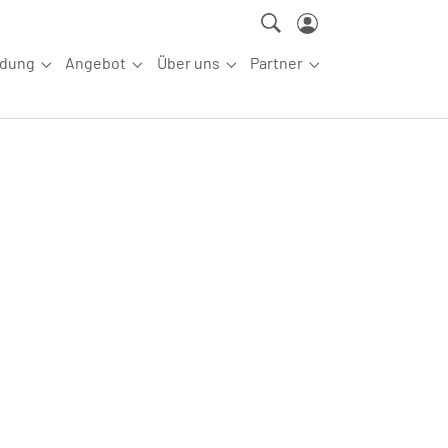
ldung
Angebot
Über uns
Partner
ettkampfsport"
Submenu for "Aus-/Fortbildung"
Submenu for "Angebot"
Submenu for "Über uns"
Submenu for "Partn