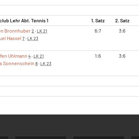
club Lehr Abt. Tennis 1
1. Satz
2. Satz
n Bronnhuber
6:7
3:6
2
·
LK 21
el Hassel
7
·
LK 23
ffen Uhlmann
1:6
3:6
4
·
LK 21
is Sonnenschein
8
·
LK 23