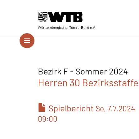
Skip to main navigation
Springe zum Seiteninhalt
Skip to page footer
Württembergischer Tennis-Bund e.V.
Bezirk F - Sommer 2024
Herren 30 Bezirksstaffel
Spielbericht
So, 7.7.2024
09:00