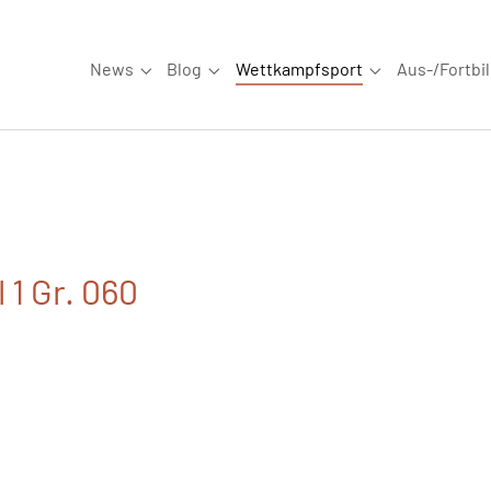
News
Blog
Wettkampfsport
Aus-/Fortbi
Submenu for "News"
Submenu for "Blog"
Submenu for "W
 1 Gr. 060