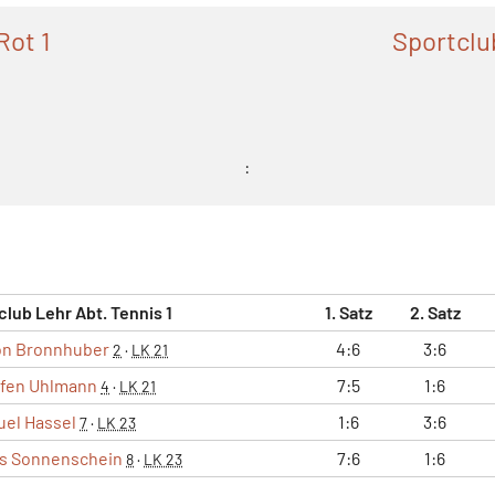
Rot 1
Sportclu
:
club Lehr Abt. Tennis 1
1. Satz
2. Satz
n Bronnhuber
4:6
3:6
2
·
LK 21
ffen Uhlmann
7:5
1:6
4
·
LK 21
el Hassel
1:6
3:6
7
·
LK 23
is Sonnenschein
7:6
1:6
8
·
LK 23