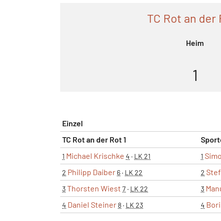
TC Rot an der 
Heim
1
Einzel
TC Rot an der Rot 1
Sport
Michael Krischke
Simo
1
4
·
LK 21
1
Philipp Daiber
Ste
2
6
·
LK 22
2
Thorsten Wiest
Manu
3
7
·
LK 22
3
Daniel Steiner
Bor
4
8
·
LK 23
4