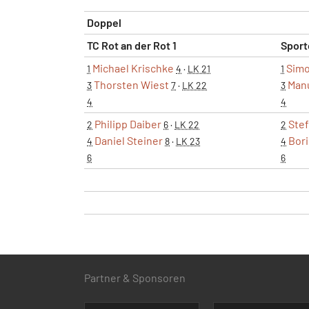
Doppel
TC Rot an der Rot 1
Sport
Michael Krischke
Simo
1
4
·
LK 21
1
Thorsten Wiest
Manu
3
7
·
LK 22
3
4
4
Philipp Daiber
Ste
2
6
·
LK 22
2
Daniel Steiner
Bor
4
8
·
LK 23
4
6
6
Partner & Sponsoren