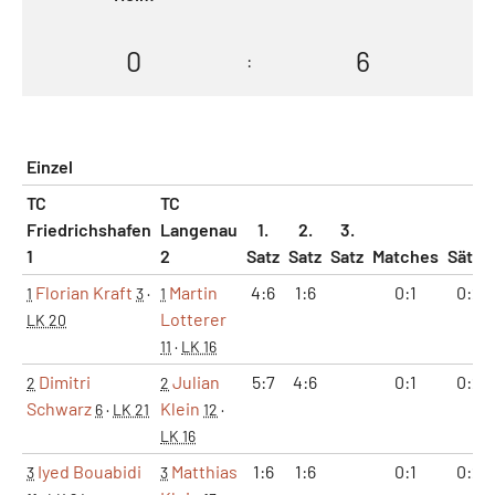
0
6
:
Einzel
TC
TC
Friedrichshafen
Langenau
1.
2.
3.
1
2
Satz
Satz
Satz
Matches
Sätze
Florian Kraft
Martin
4:6
1:6
0:1
0:2
1
3
·
1
Lotterer
LK 20
11
·
LK 16
Dimitri
Julian
5:7
4:6
0:1
0:2
2
2
Schwarz
Klein
6
·
LK 21
12
·
LK 16
Iyed Bouabidi
Matthias
1:6
1:6
0:1
0:2
3
3