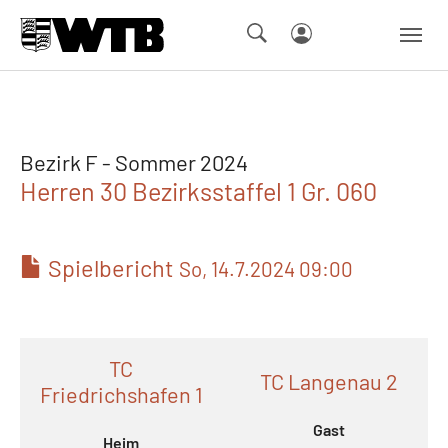
Skip to main navigation
Springe zum Seiteninhalt
Skip to page footer
Bezirk F - Sommer 2024
Herren 30 Bezirksstaffel 1 Gr. 060
Spielbericht
So, 14.7.2024 09:00
TC
TC Langenau 2
Friedrichshafen 1
Gast
Heim