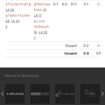
Florian Kraft
Matthias
5:7
6:0
9:11
0:1
1:2
1
3
·
3
Klein
LK 20
13
·
Fabio Fischer
4
LK 17
Luca
E9
·
LK 24
4
Süßmuth
5
15
·
LK 20
7
Doppel
0:2
1:4
Gesamt
0:6
1:12
Partner & Sponsoren