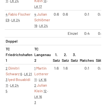
Klein
11
·
LK 24
13
·
LK 17
Fabio Fischer
Julian
0:6
0:6
0:1
0:2
4
4
Schlömer
E9
·
LK 24
19
·
LK 24
Einzel
0:4
0:8
Doppel
TC
TC
Friedrichshafen
Langenau
1.
2.
3.
1
2
Satz
Satz
Satz
Matches
Sätze
Dimitri
Martin
1:6
1:6
0:1
0:2
2
1
Schwarz
Lotterer
6
·
LK 21
Iyed Bouabidi
3
11
·
LK 16
Julian
11
·
LK 24
2
Klein
5
12
·
LK 16
3