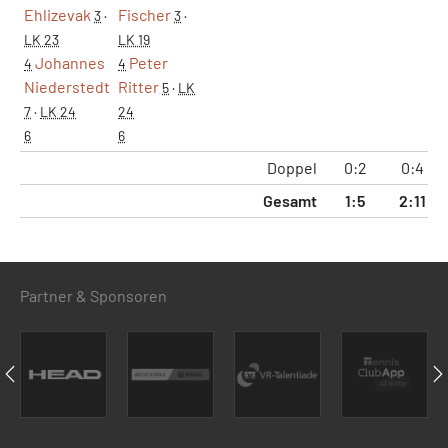
Ehlizevak
Fischer
3
·
3
·
LK 23
LK 19
Johannes
Peter
4
4
Niederstedt
Ritter
5
·
LK
7
·
LK 24
24
6
6
Doppel
0:2
0:4
Gesamt
1:5
2:11
Partner & Sponsoren