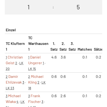
1
5
:
Einzel
TC
TC Kluftern
Warthausen
1.
2.
3.
1
1
Satz
Satz
Satz
Matches
Sätze
Christian
Daniel
4:6
3:6
0:1
0:2
1
1
Geist
Ungerer
2
·
LK
1
·
20
LK 15
Damir
Michael
0:6
0:6
0:1
0:2
2
2
Ehlizevak
Kling
3
·
2
·
LK
LK 23
18
Michael
Frank
0:6
2:6
0:1
0:2
3
3
Wlaka
Fischer
4
·
LK
3
·