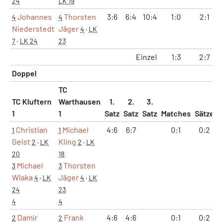
24
LK 19
Johannes
Thorsten
3:6
6:4
10:4
1:0
2:1
4
4
Niederstedt
Jäger
4
·
LK
7
·
LK 24
23
Einzel
1:3
2:7
Doppel
TC
TC Kluftern
Warthausen
1.
2.
3.
1
1
Satz
Satz
Satz
Matches
Sätze
Christian
Michael
4:6
6:7
0:1
0:2
1
1
Geist
Kling
2
·
LK
2
·
LK
20
18
Michael
Thorsten
3
3
Wlaka
Jäger
4
·
LK
4
·
LK
24
23
4
4
Damir
Frank
4:6
4:6
0:1
0:2
2
2