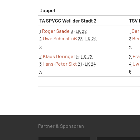
Doppel
TA SPVGG Weil der Stadt 2
TSV 
Roger Saade
Ger
1
8
·
LK 22
1
Uwe Schmalfuß
Ber
4
23
·
LK 24
3
5
4
Klaus Döringer
Fra
2
9
·
LK 22
2
Hans-Peter Sixt
Uw
3
21
·
LK 24
4
5
6
Partner & Sponsoren