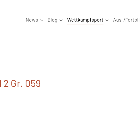
News
Blog
Wettkampfsport
Aus-/Fortbi
Submenu for "News"
Submenu for "Blog"
Submenu for "W
 2 Gr. 059