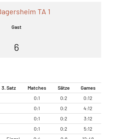
Dagersheim TA 1
Gast
6
3. Satz
Matches
Sätze
Games
0:1
0:2
0:12
0:1
0:2
4:12
0:1
0:2
3:12
0:1
0:2
5:12
Einzel
0:4
0:8
12:48