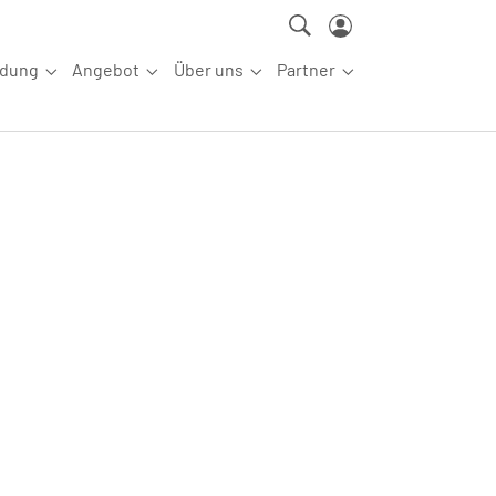
ldung
Angebot
Über uns
Partner
ettkampfsport"
Submenu for "Aus-/Fortbildung"
Submenu for "Angebot"
Submenu for "Über uns"
Submenu for "Partn