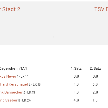
 Stadt 2
TSV 
:
Dagersheim TA 1
1. Satz
2. Satz
kus Meyer
0:6
0:6
1
·
LK 14
hard Kerschagel
1:6
3:6
2
·
LK 16
nk Dannecker
1:6
2:6
3
·
LK 19
rnd Seeber
4:6
1:6
8
·
LK 24