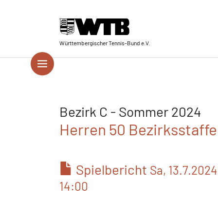
Skip to main navigation
Springe zum Seiteninhalt
Skip to page footer
Württembergischer Tennis-Bund e.V.
Bezirk C - Sommer 2024
Herren 50 Bezirksstaffel
Spielbericht
Sa, 13.7.2024
14:00