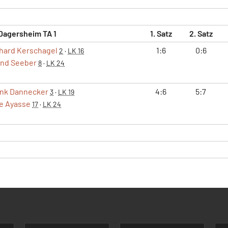
Dagersheim TA 1
1. Satz
2. Satz
hard Kerschagel
1:6
0:6
2
·
LK 16
nd Seeber
8
·
LK 24
nk Dannecker
4:6
5:7
3
·
LK 19
e Ayasse
17
·
LK 24