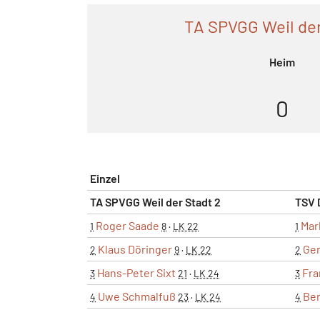
TA SPVGG Weil der
Heim
0
Einzel
TA SPVGG Weil der Stadt 2
TSV 
Roger Saade
Mar
1
8
·
LK 22
1
Klaus Döringer
Ger
2
9
·
LK 22
2
Hans-Peter Sixt
Fra
3
21
·
LK 24
3
Uwe Schmalfuß
Be
4
23
·
LK 24
4