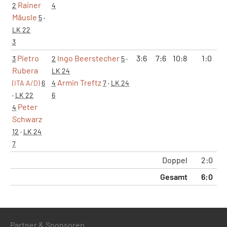
Rainer
2
4
Mäusle
5
·
LK 22
3
Pietro
Ingo Beerstecher
3:6
7:6
10:8
1:0
3
2
5
·
Rubera
LK 24
Armin Treftz
(ITA A/D)
6
4
7
·
LK 24
·
LK 22
6
Peter
4
Schwarz
12
·
LK 24
7
Doppel
2:0
Gesamt
6:0
Partner & Sponsoren