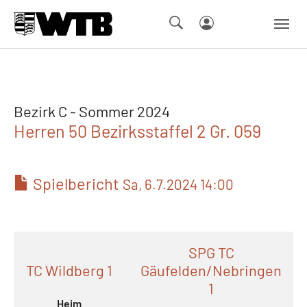
Skip to main navigation
Springe zum Seiteninhalt
Skip to page footer
Bezirk C - Sommer 2024
Herren 50 Bezirksstaffel 2 Gr. 059
Spielbericht
Sa, 6.7.2024 14:00
SPG TC
TC Wildberg 1
Gäufelden/Nebringen
1
Heim