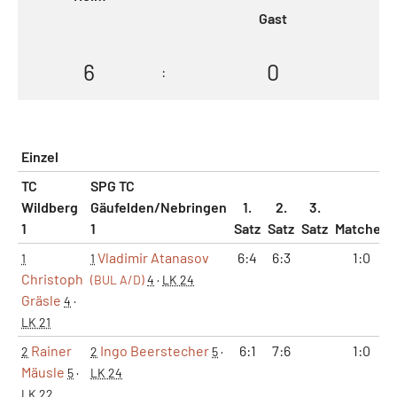
Gast
6
0
:
Einzel
TC
SPG TC
Wildberg
Gäufelden/Nebringen
1.
2.
3.
1
1
Satz
Satz
Satz
Matches
Vladimir Atanasov
6:4
6:3
1:0
1
1
Christoph
(BUL A/D)
4
·
LK 24
Gräsle
4
·
LK 21
Rainer
Ingo Beerstecher
6:1
7:6
1:0
2
2
5
·
Mäusle
5
·
LK 24
LK 22