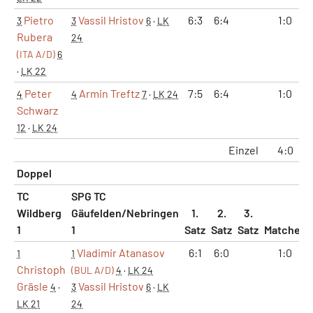
Pietro
Vassil Hristov
6:3
6:4
1:0
3
3
6
·
LK
Rubera
24
(ITA A/D)
6
·
LK 22
Peter
Armin Treftz
7:5
6:4
1:0
4
4
7
·
LK 24
Schwarz
12
·
LK 24
Einzel
4:0
Doppel
TC
SPG TC
Wildberg
Gäufelden/Nebringen
1.
2.
3.
1
1
Satz
Satz
Satz
Matches
Vladimir Atanasov
6:1
6:0
1:0
1
1
Christoph
(BUL A/D)
4
·
LK 24
Gräsle
Vassil Hristov
4
·
3
6
·
LK
LK 21
24