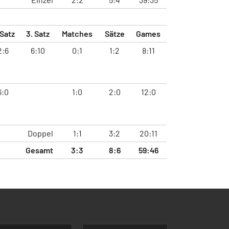
 Satz
3. Satz
Matches
Sätze
Games
2:6
6:10
0:1
1:2
8:11
6:0
1:0
2:0
12:0
Doppel
1:1
3:2
20:11
Gesamt
3:3
8:6
59:46