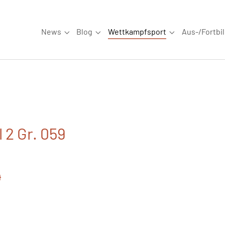
News
Blog
Wettkampfsport
Aus-/Fortbi
Submenu for "News"
Submenu for "Blog"
Submenu for "W
 2 Gr. 059
4