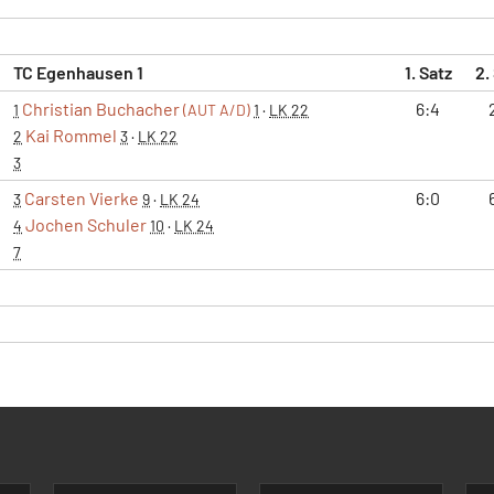
TC Egenhausen 1
1. Satz
2.
Christian Buchacher
6:4
1
(AUT A/D)
1
·
LK 22
Kai Rommel
2
3
·
LK 22
3
Carsten Vierke
6:0
3
9
·
LK 24
Jochen Schuler
4
10
·
LK 24
7