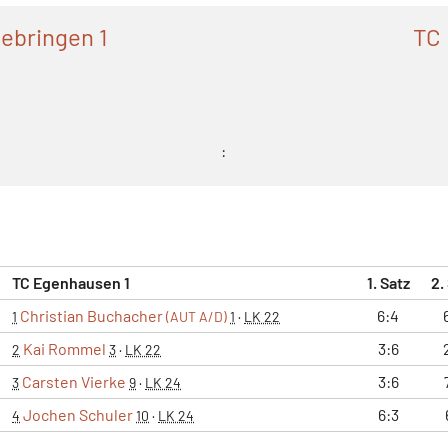
ebringen 1
TC 
:
TC Egenhausen 1
1. Satz
2.
Christian Buchacher
6:4
1
(AUT A/D)
1
·
LK 22
Kai Rommel
3:6
2
3
·
LK 22
Carsten Vierke
3:6
3
9
·
LK 24
Jochen Schuler
6:3
4
10
·
LK 24