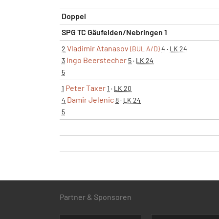
Doppel
SPG TC Gäufelden/Nebringen 1
Vladimir Atanasov
2
(BUL A/D)
4
·
LK 24
Ingo Beerstecher
3
5
·
LK 24
5
Peter Taxer
1
1
·
LK 20
Damir Jelenic
4
8
·
LK 24
5
Partner & Sponsoren