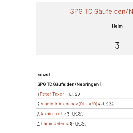
SPG TC Gäufelden/N
Heim
3
Einzel
SPG TC Gäufelden/Nebringen 1
Peter Taxer
1
1
·
LK 20
Vladimir Atanasov
2
(BUL A/D)
4
·
LK 24
Armin Treftz
3
7
·
LK 24
Damir Jelenic
4
8
·
LK 24