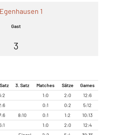
Egenhausen 1
Gast
3
 Satz
3. Satz
Matches
Sätze
Games
6:2
1:0
2:0
12:6
2:6
0:1
0:2
5:12
7:6
8:10
0:1
1:2
10:13
6:1
1:0
2:0
12:4
Einzel
2:2
5:4
39:35