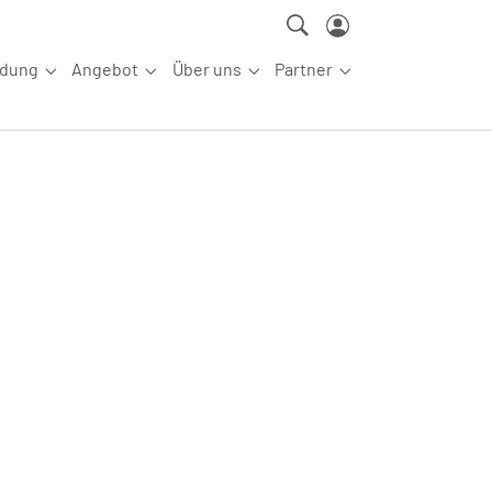
ldung
Angebot
Über uns
Partner
ettkampfsport"
Submenu for "Aus-/Fortbildung"
Submenu for "Angebot"
Submenu for "Über uns"
Submenu for "Partn