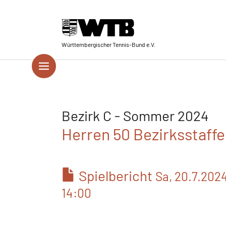
Skip to main navigation
Springe zum Seiteninhalt
Skip to page footer
Württembergischer Tennis-Bund e.V.
Bezirk C - Sommer 2024
Herren 50 Bezirksstaffel
Spielbericht
Sa, 20.7.202
14:00