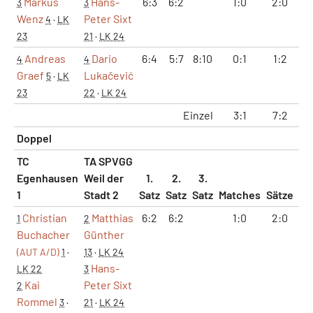
Markus
Hans-
6:3
6:2
1:0
2:0
1
3
3
Wenz
Peter Sixt
4
·
LK
23
21
·
LK 24
Andreas
Dario
6:4
5:7
8:10
0:1
1:2
1
4
4
Graef
Lukačević
5
·
LK
23
22
·
LK 24
Einzel
3:1
7:2
47
Doppel
TC
TA SPVGG
Egenhausen
Weil der
1.
2.
3.
1
Stadt 2
Satz
Satz
Satz
Matches
Sätze
Ga
Christian
Matthias
6:2
6:2
1:0
2:0
1
1
2
Buchacher
Günther
(AUT A/D)
1
·
13
·
LK 24
Hans-
LK 22
3
Kai
Peter Sixt
2
Rommel
3
·
21
·
LK 24