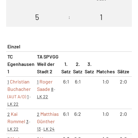
5
1
:
Einzel
TC
TA SPVGG
Egenhausen
Weil der
1.
2.
3.
1
Stadt 2
Satz
Satz
Satz
Matches
Sätze
Ga
Christian
Roger
6:1
6:1
1:0
2:0
1
1
1
Buchacher
Saade
8
·
(AUT A/D)
1
·
LK 22
LK 22
Kai
Matthias
6:1
6:2
1:0
2:0
1
2
2
Rommel
Günther
3
·
LK 22
13
·
LK 24