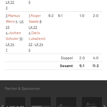
LK 22
5
3
Markus
Roger
6:2
6:1
1:0
2:0
1
3
1
Wenz
Saade
4
·
LK
8
·
23
LK 22
Jochen
Dario
4
4
Schuler
Lukačević
10
·
LK 24
22
·
LK 24
7
5
Doppel
2:0
4:0
2
Gesamt
5:1
11:2
7
Partner & Sponsoren