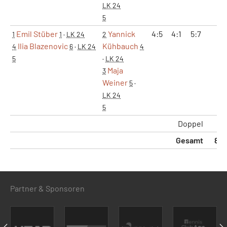
LK 24
5
Emil Stüber
Yannick
4:5
4:1
5:7
0:
1
1
·
LK 24
2
Ilia Blazenovic
Kühbauch
4
6
·
LK 24
4
5
·
LK 24
Maja
3
Weiner
5
·
LK 24
5
Doppel
0:
Gesamt
8:2
Partner & Sponsoren