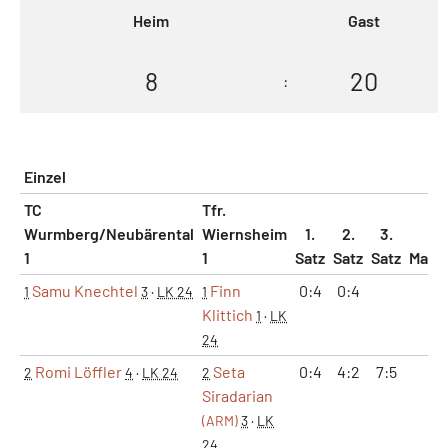
Heim
Gast
8
20
:
Einzel
TC
Tfr.
Wurmberg/Neubärental
Wiernsheim
1.
2.
3.
1
1
Satz
Satz
Satz
Matc
Samu Knechtel
Finn
0:4
0:4
0:
1
3
·
LK 24
1
Klittich
1
·
LK
24
Romi Löffler
Seta
0:4
4:2
7:5
2:
2
4
·
LK 24
2
Siradarian
(ARM)
3
·
LK
24