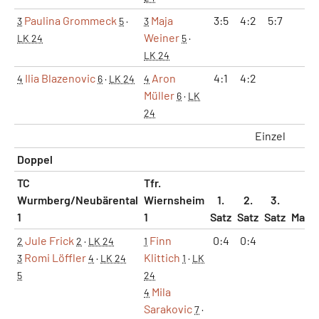
Paulina Grommeck
Maja
3:5
4:2
5:7
0:
3
5
·
3
Weiner
LK 24
5
·
LK 24
Ilia Blazenovic
Aron
4:1
4:2
2:
4
6
·
LK 24
4
Müller
6
·
LK
24
Einzel
4:
Doppel
TC
Tfr.
Wurmberg/Neubärental
Wiernsheim
1.
2.
3.
1
1
Satz
Satz
Satz
Matc
Jule Frick
Finn
0:4
0:4
0:
2
2
·
LK 24
1
Romi Löffler
Klittich
3
4
·
LK 24
1
·
LK
5
24
Mila
4
Sarakovic
7
·