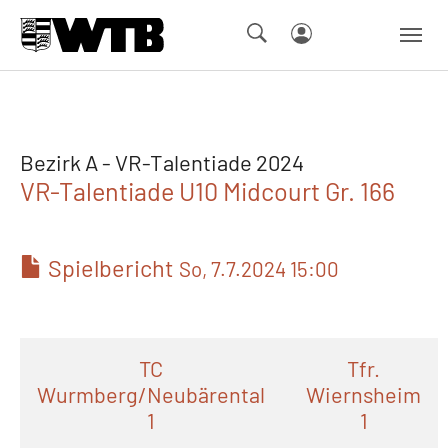
Skip to main navigation
Springe zum Seiteninhalt
Skip to page footer
Bezirk A - VR-Talentiade 2024
VR-Talentiade U10 Midcourt Gr. 166
Spielbericht
So, 7.7.2024 15:00
TC
Tfr.
Wurmberg/Neubärental
Wiernsheim
1
1