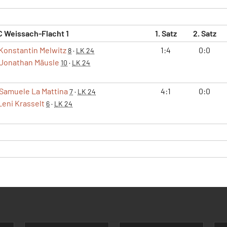
C Weissach-Flacht 1
1. Satz
2. Satz
Konstantin Melwitz
1:4
0:0
8
·
LK 24
Jonathan Mäusle
10
·
LK 24
Samuele La Mattina
4:1
0:0
7
·
LK 24
Leni Krasselt
6
·
LK 24