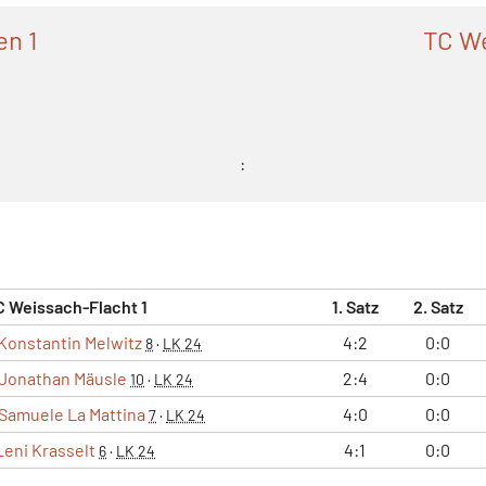
n 1
TC We
:
C Weissach-Flacht 1
1. Satz
2. Satz
Konstantin Melwitz
4:2
0:0
8
·
LK 24
Jonathan Mäusle
2:4
0:0
10
·
LK 24
Samuele La Mattina
4:0
0:0
7
·
LK 24
Leni Krasselt
4:1
0:0
6
·
LK 24