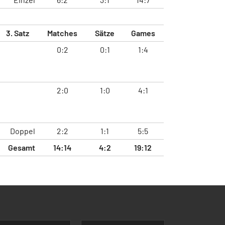
3. Satz
Matches
Sätze
Games
0:2
0:1
1:4
2:0
1:0
4:1
Doppel
2:2
1:1
5:5
Gesamt
14:14
4:2
19:12