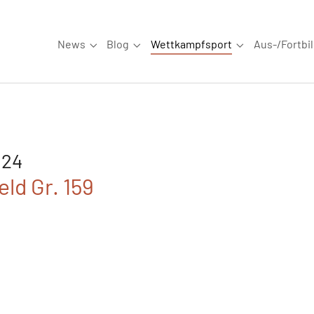
News
Blog
Wettkampfsport
Aus-/Fortbi
Submenu for "News"
Submenu for "Blog"
Submenu for "W
024
ld Gr. 159