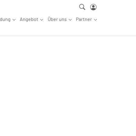
ldung
Angebot
Über uns
Partner
ettkampfsport"
Submenu for "Aus-/Fortbildung"
Submenu for "Angebot"
Submenu for "Über uns"
Submenu for "Partn