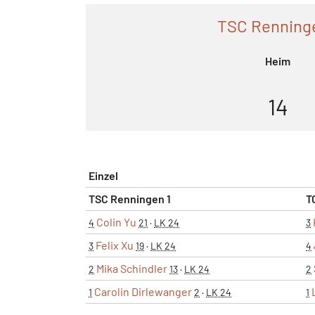
TSC Renninge
Heim
14
Einzel
TSC Renningen 1
T
Colin Yu
4
21
·
LK 24
3
Felix Xu
3
19
·
LK 24
4
Mika Schindler
2
13
·
LK 24
2
Carolin Dirlewanger
1
2
·
LK 24
1