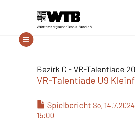
Skip to main navigation
Springe zum Seiteninhalt
Skip to page footer
Württembergischer Tennis-Bund e.V.
Bezirk C - VR-Talentiade 2
VR-Talentiade U9 Kleinfe
Spielbericht
So, 14.7.2024
15:00