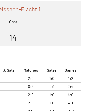
issach-Flacht 1
Gast
14
3. Satz
Matches
Sätze
Games
2:0
1:0
4:2
0:2
0:1
2:4
2:0
1:0
4:0
2:0
1:0
4:1
Einzel
6:2
3:1
14:7