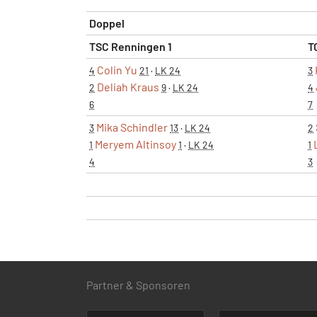
Doppel
TSC Renningen 1
T
Colin Yu
4
21
·
LK 24
3
Deliah Kraus
2
9
·
LK 24
4
6
7
Mika Schindler
3
13
·
LK 24
2
Meryem Altinsoy
1
1
·
LK 24
1
4
3
Partner & Sponsoren