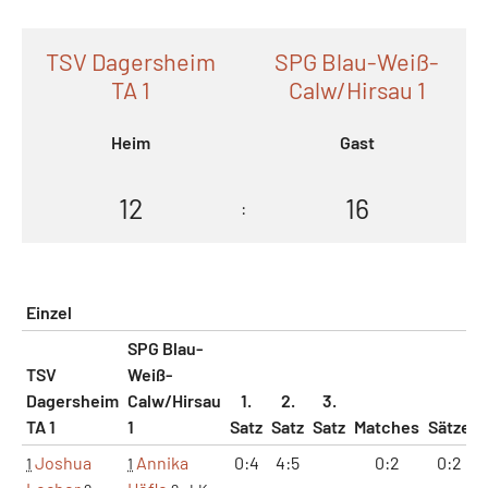
TSV Dagersheim
SPG Blau-Weiß-
TA 1
Calw/Hirsau 1
Heim
Gast
12
16
:
Einzel
SPG Blau-
TSV
Weiß-
Dagersheim
Calw/Hirsau
1.
2.
3.
TA 1
1
Satz
Satz
Satz
Matches
Sätze
Joshua
Annika
0:4
4:5
0:2
0:2
1
1