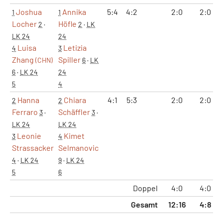
Joshua
Annika
5:4
4:2
2:0
2:0
1
1
Locher
Höfle
2
·
2
·
LK
LK 24
24
Luisa
Letizia
4
3
Zhang
Spiller
(CHN)
6
·
LK
6
·
LK 24
24
5
4
Hanna
Chiara
4:1
5:3
2:0
2:0
2
2
Ferraro
Schäffler
3
·
3
·
LK 24
LK 24
Leonie
Kimet
3
4
Strassacker
Selmanovic
4
·
LK 24
9
·
LK 24
5
6
Doppel
4:0
4:0
Gesamt
12:16
4:8