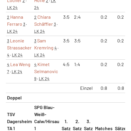
Locher
Höfle
2
·
2
·
LK
LK 24
24
Hanna
Chiara
3:5
2:4
0:2
0:2
2
2
Ferraro
Schäffler
3
·
3
·
LK 24
LK 24
Leonie
Sam
3:5
3:5
0:2
0:2
3
3
Strassacker
Kremring
4
·
4
·
LK 24
LK 24
Lea Weng
Kimet
4:5
1:4
0:2
0:2
4
4
Selmanovic
7
·
LK 24
9
·
LK 24
Einzel
0:8
0:8
Doppel
SPG Blau-
TSV
Weiß-
Dagersheim
Calw/Hirsau
1.
2.
3.
TA 1
1
Satz
Satz
Satz
Matches
Sätze