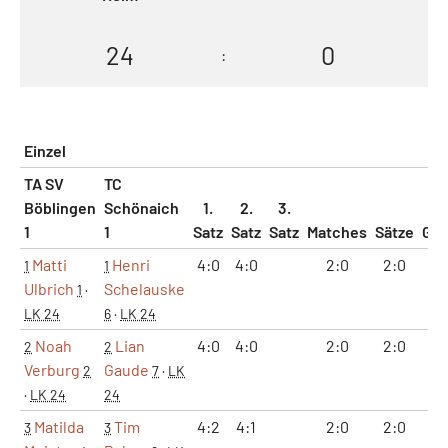
24
0
:
Einzel
TA SV
TC
Böblingen
Schönaich
1.
2.
3.
1
1
Satz
Satz
Satz
Matches
Sätze
Ga
Matti
Henri
4:0
4:0
2:0
2:0
8
1
1
Ulbrich
Schelauske
1
·
LK 24
6
·
LK 24
Noah
Lian
4:0
4:0
2:0
2:0
8
2
2
Verburg
Gaude
2
7
·
LK
·
LK 24
24
Matilda
Tim
4:2
4:1
2:0
2:0
8
3
3