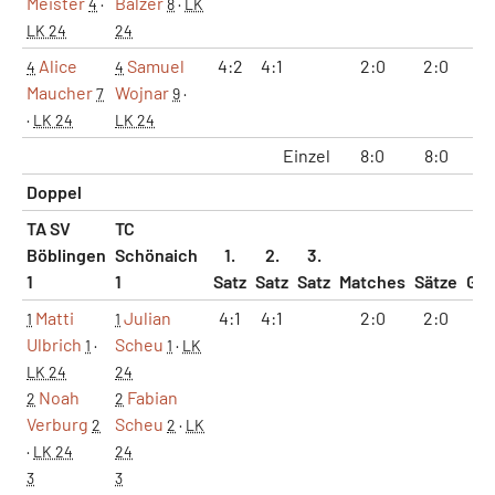
Meister
Balzer
4
·
8
·
LK
LK 24
24
Alice
Samuel
4:2
4:1
2:0
2:0
8
4
4
Maucher
Wojnar
7
9
·
·
LK 24
LK 24
Einzel
8:0
8:0
32
Doppel
TA SV
TC
Böblingen
Schönaich
1.
2.
3.
1
1
Satz
Satz
Satz
Matches
Sätze
Ga
Matti
Julian
4:1
4:1
2:0
2:0
8
1
1
Ulbrich
Scheu
1
·
1
·
LK
LK 24
24
Noah
Fabian
2
2
Verburg
Scheu
2
2
·
LK
·
LK 24
24
3
3