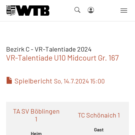
Skip to main navigation
Springe zum Seiteninhalt
Skip to page footer
Bezirk C - VR-Talentiade 2024
VR-Talentiade U10 Midcourt Gr. 167
Spielbericht
So, 14.7.2024 15:00
TA SV Böblingen
TC Schönaich 1
1
Gast
Heim