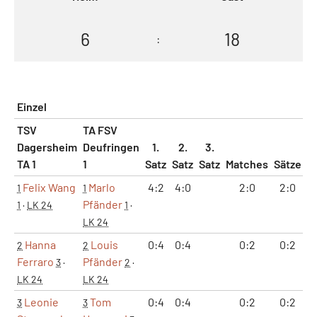
6
18
:
Einzel
TSV
TA FSV
Dagersheim
Deufringen
1.
2.
3.
TA 1
1
Satz
Satz
Satz
Matches
Sätze
G
Felix Wang
Marlo
4:2
4:0
2:0
2:0
1
1
Pfänder
1
·
LK 24
1
·
LK 24
Hanna
Louis
0:4
0:4
0:2
0:2
2
2
Ferraro
Pfänder
3
·
2
·
LK 24
LK 24
Leonie
Tom
0:4
0:4
0:2
0:2
3
3