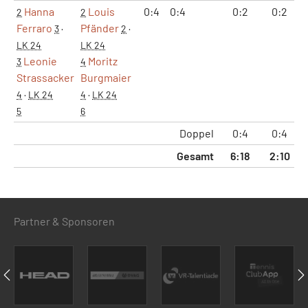
Hanna
Louis
0:4
0:4
0:2
0:2
2
2
Ferraro
Pfänder
3
·
2
·
LK 24
LK 24
Leonie
Moritz
3
4
Strassacker
Burgmaier
4
·
LK 24
4
·
LK 24
5
6
Doppel
0:4
0:4
Gesamt
6:18
2:10
Partner & Sponsoren