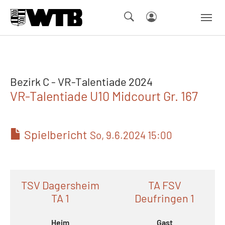
Skip to main navigation
Springe zum Seiteninhalt
Skip to page footer
Bezirk C - VR-Talentiade 2024
VR-Talentiade U10 Midcourt Gr. 167
Spielbericht
So, 9.6.2024 15:00
TSV Dagersheim
TA FSV
TA 1
Deufringen 1
Heim
Gast