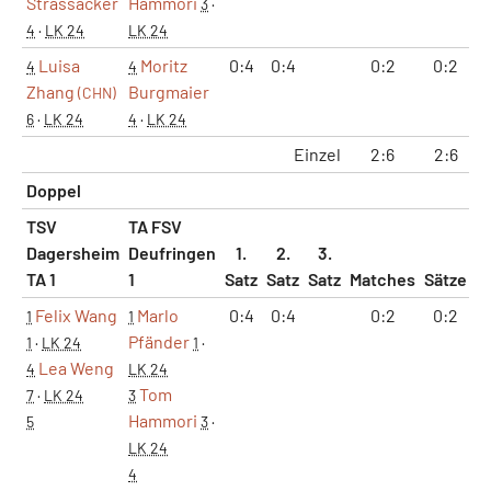
Strassacker
Hammori
3
·
4
·
LK 24
LK 24
Luisa
Moritz
0:4
0:4
0:2
0:2
4
4
Zhang
Burgmaier
(CHN)
6
·
LK 24
4
·
LK 24
Einzel
2:6
2:6
Doppel
TSV
TA FSV
Dagersheim
Deufringen
1.
2.
3.
TA 1
1
Satz
Satz
Satz
Matches
Sätze
G
Felix Wang
Marlo
0:4
0:4
0:2
0:2
1
1
Pfänder
1
·
LK 24
1
·
Lea Weng
4
LK 24
Tom
7
·
LK 24
3
Hammori
5
3
·
LK 24
4