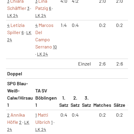
Chiara
Lina
4:0
4:2
2:0
2:0
8
3
3
Schäffler
Patzig
3
·
6
·
LK 24
LK 24
Letizia
Marcos
1:4
0:4
0:2
0:2
1
4
4
Spiller
Del
6
·
LK
Campo
24
Serrano
10
·
LK 24
Einzel
2:6
2:6
9
Doppel
SPG Blau-
Weiß-
TA SV
Calw/Hirsau
Böblingen
1.
2.
3.
1
1
Satz
Satz
Satz
Matches
Sätze
Ga
Annika
Matti
0:4
0:4
0:2
0:2
0
2
1
Höfle
Ulbrich
2
·
LK
1
·
24
LK 24