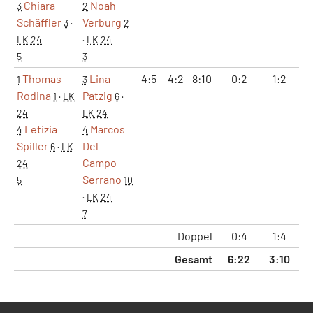
Chiara
Noah
3
2
Schäffler
Verburg
3
·
2
LK 24
·
LK 24
5
3
Thomas
Lina
4:5
4:2
8:10
0:2
1:2
8
1
3
Rodina
Patzig
1
·
LK
6
·
24
LK 24
Letizia
Marcos
4
4
Spiller
Del
6
·
LK
Campo
24
Serrano
5
10
·
LK 24
7
Doppel
0:4
1:4
8
Gesamt
6:22
3:10
17