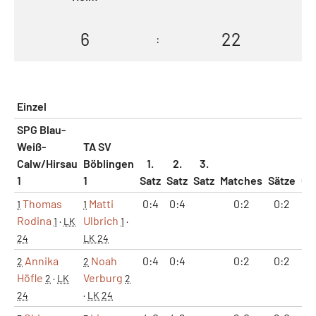
6
22
:
Einzel
SPG Blau-
Weiß-
TA SV
Calw/Hirsau
Böblingen
1.
2.
3.
1
1
Satz
Satz
Satz
Matches
Sätze
Ga
Thomas
Matti
0:4
0:4
0:2
0:2
0
1
1
Rodina
Ulbrich
1
·
LK
1
·
24
LK 24
Annika
Noah
0:4
0:4
0:2
0:2
0
2
2
Höfle
Verburg
2
·
LK
2
24
·
LK 24