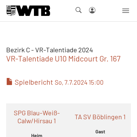
Skip to main navigation
Springe zum Seiteninhalt
Skip to page footer
Bezirk C - VR-Talentiade 2024
VR-Talentiade U10 Midcourt Gr. 167
Spielbericht
So, 7.7.2024 15:00
SPG Blau-Weiß-
TA SV Böblingen 1
Calw/Hirsau 1
Gast
Heim