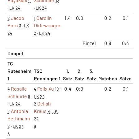
Büyükkol
Schindler
4
13
·
LK 24
·
LK 24
Jacob
Carolin
1:4
0:0
0:2
0:1
2
1
Born
Dirlewanger
3
·
LK
24
2
·
LK 24
Einzel
0:8
0:4
Doppel
TC
Rutesheim
TSC
1.
2.
3.
1
Renningen 1
Satz
Satz
Satz
Matches
Sätze
G
Rosalie
Felix Xu
0:4
0:0
0:2
0:1
4
4
19
·
Scheurle
9
LK 24
Deliah
·
LK 24
2
Antonia
Kraus
2
9
·
LK
Bethmann
24
2
·
LK 24
6
6