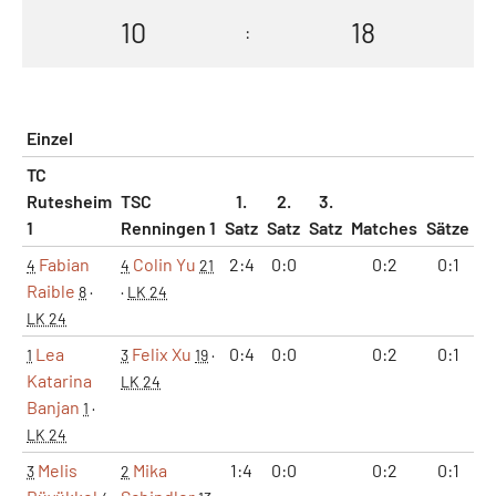
10
18
:
Einzel
TC
Rutesheim
TSC
1.
2.
3.
1
Renningen 1
Satz
Satz
Satz
Matches
Sätze
G
Fabian
Colin Yu
2:4
0:0
0:2
0:1
4
4
21
Raible
8
·
·
LK 24
LK 24
Lea
Felix Xu
0:4
0:0
0:2
0:1
1
3
19
·
Katarina
LK 24
Banjan
1
·
LK 24
Melis
Mika
1:4
0:0
0:2
0:1
3
2