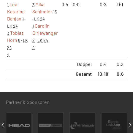
Lea
Mika
0:4
0:0
0:2
0:1
1
3
Katarina
Schindler
13
Banjan
1
·
·
LK 24
Carolin
LK 24
1
Tobias
Dirlewanger
3
Horn
6
·
LK
2
·
LK 24
24
4
4
Doppel
0:4
0:2
Gesamt
10:18
0:6
4
Partner & Sponsoren