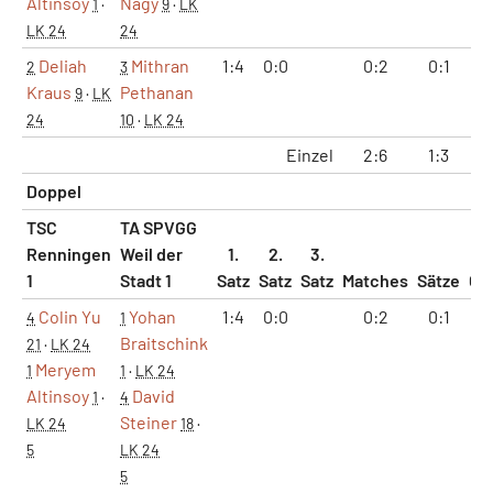
Altinsoy
Nagy
1
·
9
·
LK
LK 24
24
Deliah
Mithran
1:4
0:0
0:2
0:1
1
2
3
Kraus
Pethanan
9
·
LK
24
10
·
LK 24
Einzel
2:6
1:3
8
Doppel
TSC
TA SPVGG
Renningen
Weil der
1.
2.
3.
1
Stadt 1
Satz
Satz
Satz
Matches
Sätze
Ga
Colin Yu
Yohan
1:4
0:0
0:2
0:1
1
4
1
Braitschink
21
·
LK 24
Meryem
1
1
·
LK 24
Altinsoy
David
1
·
4
Steiner
LK 24
18
·
5
LK 24
5