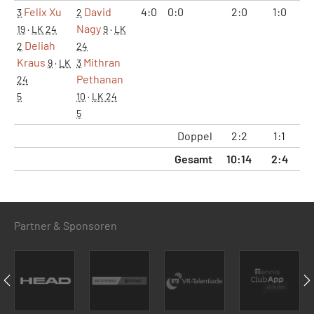
Felix Xu
David
4:0
0:0
2:0
1:0
4
3
2
Nagy
19
·
LK 24
9
·
LK
Deliah
2
24
Kraus
Mithran
9
·
LK
3
Pethanan
24
5
10
·
LK 24
5
Doppel
2:2
1:1
5
Gesamt
10:14
2:4
13
Partner & Sponsoren