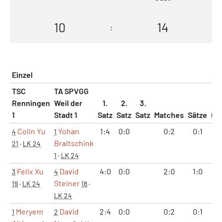
10
14
:
Einzel
TSC
TA SPVGG
Renningen
Weil der
1.
2.
3.
1
Stadt 1
Satz
Satz
Satz
Matches
Sätze
Ga
Colin Yu
Yohan
1:4
0:0
0:2
0:1
1
4
1
Braitschink
21
·
LK 24
1
·
LK 24
Felix Xu
David
4:0
0:0
2:0
1:0
4
3
4
Steiner
19
·
LK 24
18
·
LK 24
Meryem
David
2:4
0:0
0:2
0:1
2
1
2