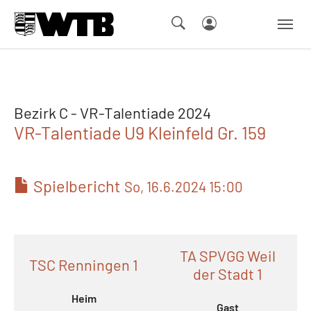
Skip to main navigation
Springe zum Seiteninhalt
Skip to page footer
Bezirk C - VR-Talentiade 2024
VR-Talentiade U9 Kleinfeld Gr. 159
Spielbericht
So, 16.6.2024 15:00
TA SPVGG Weil
TSC Renningen 1
der Stadt 1
Heim
Gast