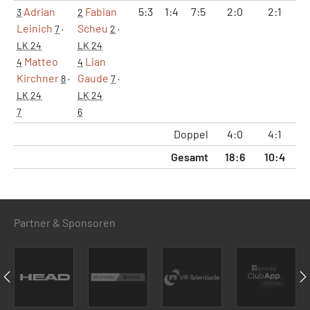
Adrian
Fabian
5:3
1:4
7:5
2:0
2:1
7
3
2
Leinich
Scheu
7
·
2
·
LK 24
LK 24
Matteo
Lian
4
4
Kirchner
Gaude
8
·
7
·
LK 24
LK 24
7
6
Doppel
4:0
4:1
16
Gesamt
18:6
10:4
41
Partner & Sponsoren