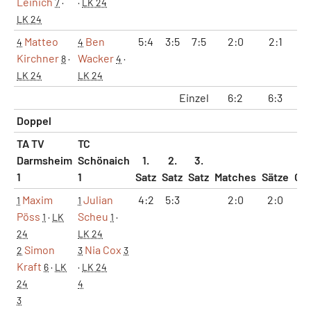
Leinich
7
·
·
LK 24
LK 24
Matteo
Ben
5:4
3:5
7:5
2:0
2:1
9
4
4
Kirchner
Wacker
8
·
4
·
LK 24
LK 24
Einzel
6:2
6:3
25
Doppel
TA TV
TC
Darmsheim
Schönaich
1.
2.
3.
1
1
Satz
Satz
Satz
Matches
Sätze
Ga
Maxim
Julian
4:2
5:3
2:0
2:0
9
1
1
Pöss
Scheu
1
·
LK
1
·
24
LK 24
Simon
Nia Cox
2
3
3
Kraft
6
·
LK
·
LK 24
24
4
3