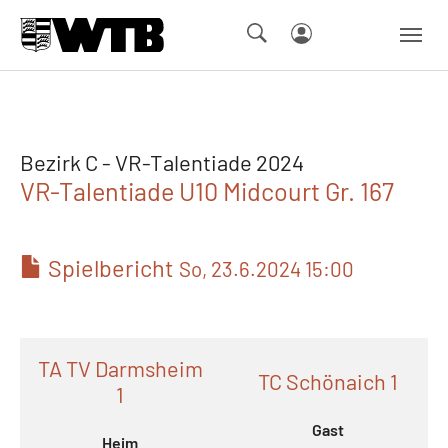
Skip to main navigation
Springe zum Seiteninhalt
Skip to page footer
Bezirk C - VR-Talentiade 2024
VR-Talentiade U10 Midcourt Gr. 167
Spielbericht
So, 23.6.2024 15:00
TA TV Darmsheim
TC Schönaich 1
1
Gast
Heim