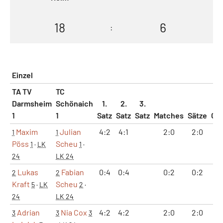
18
6
:
Einzel
TA TV
TC
Darmsheim
Schönaich
1.
2.
3.
1
1
Satz
Satz
Satz
Matches
Sätze
Ga
Maxim
Julian
4:2
4:1
2:0
2:0
8
1
1
Pöss
Scheu
1
·
LK
1
·
24
LK 24
Lukas
Fabian
0:4
0:4
0:2
0:2
0
2
2
Kraft
Scheu
5
·
LK
2
·
24
LK 24
Adrian
Nia Cox
4:2
4:2
2:0
2:0
8
3
3
3