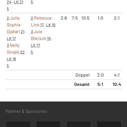
24
·
LK 21
5
5
Julie
Rebecca
2:6
7:5
10:5
1:0
2:1
2
2
Sophie
Link
17
·
LK 16
Djafari
Jule
21
·
3
Blersch
LK 17
19
·
Nelly
3
LK 17
Single
22
·
5
LK 18
5
Doppel
2:0
4:1
Gesamt
5:1
10:4
Partner & Sponsoren