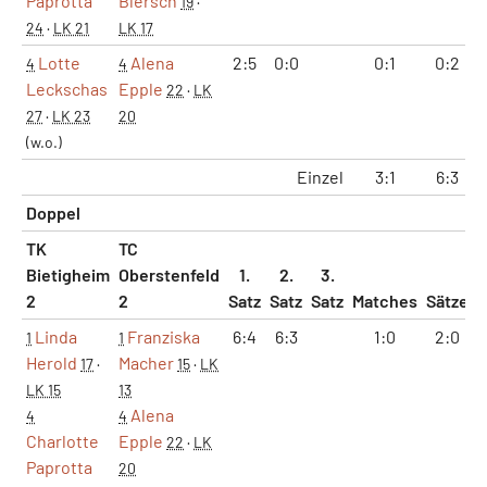
Paprotta
Blersch
19
·
24
·
LK 21
LK 17
Lotte
Alena
2:5
0:0
0:1
0:2
4
4
Leckschas
Epple
22
·
LK
27
·
LK 23
20
(w.o.)
Einzel
3:1
6:3
Doppel
TK
TC
Bietigheim
Oberstenfeld
1.
2.
3.
2
2
Satz
Satz
Satz
Matches
Sätze
Linda
Franziska
6:4
6:3
1:0
2:0
1
1
Herold
Macher
17
·
15
·
LK
LK 15
13
Alena
4
4
Charlotte
Epple
22
·
LK
Paprotta
20