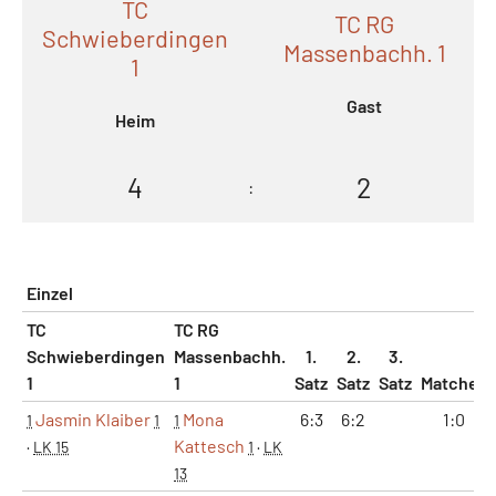
TC
TC RG
Schwieberdingen
Massenbachh. 1
1
Gast
Heim
4
2
:
Einzel
TC
TC RG
Schwieberdingen
Massenbachh.
1.
2.
3.
1
1
Satz
Satz
Satz
Matches
Jasmin Klaiber
Mona
6:3
6:2
1:0
1
1
1
Kattesch
·
LK 15
1
·
LK
13