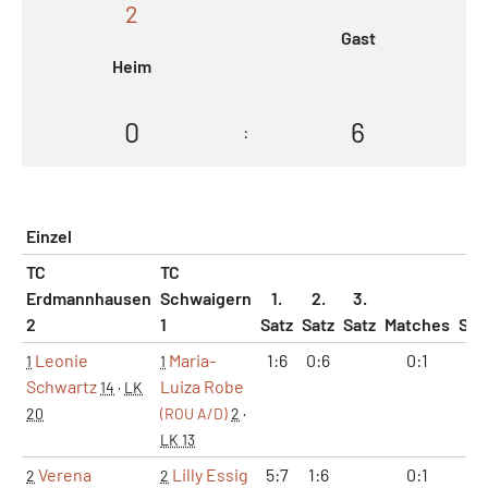
2
Gast
Heim
0
6
:
Einzel
TC
TC
Erdmannhausen
Schwaigern
1.
2.
3.
2
1
Satz
Satz
Satz
Matches
Sät
Leonie
Maria-
1:6
0:6
0:1
0:
1
1
Schwartz
Luiza Robe
14
·
LK
20
(ROU A/D)
2
·
LK 13
Verena
Lilly Essig
5:7
1:6
0:1
0:
2
2