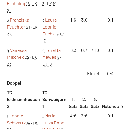
Frohning
16
·
LK
3
·
LK 14
21
Franziska
Laura
1:6
3:6
0:1
0:
3
3
Feuchter
Leonie
21
·
LK
Fuchs
22
5
·
LK
17
Vanessa
Loretta
6:3
6:7
7:10
0:1
1:
4
4
Plischek
Mewes
22
·
LK
6
·
23
LK 18
Einzel
0:4
1:
Doppel
TC
TC
Erdmannhausen
Schwaigern
1.
2.
3.
2
1
Satz
Satz
Satz
Matches
Sät
Leonie
Maria-
4:6
2:6
0:1
0:
1
1
Schwartz
Luiza Robe
14
·
LK