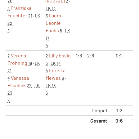
20
(ROU A/D)
2
·
Franziska
3
LK 13
Feuchter
Laura
21
·
LK
3
Leonie
22
Fuchs
4
5
·
LK
17
4
Verena
Lilly Essig
1:6
2:6
0:1
0:
2
2
Frohning
16
·
LK
3
·
LK 14
Loretta
21
4
Vanessa
Mewes
4
6
·
Plischek
22
·
LK
LK 18
23
6
6
Doppel
0:2
0:
Gesamt
0:6
1:1