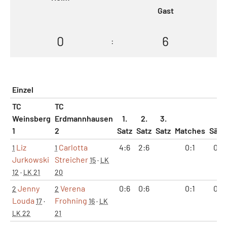
Gast
0
6
:
Einzel
TC
TC
Weinsberg
Erdmannhausen
1.
2.
3.
1
2
Satz
Satz
Satz
Matches
Sätz
Liz
Carlotta
4:6
2:6
0:1
0:2
1
1
Jurkowski
Streicher
15
·
LK
12
·
LK 21
20
Jenny
Verena
0:6
0:6
0:1
0:2
2
2
Louda
Frohning
17
·
16
·
LK
LK 22
21