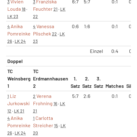
Vivien
Franziska
6:7
5:7
0:1
0:2
3
3
Louda
Feuchter
18
·
21
·
LK
LK 23
22
Anika
Vanessa
0:6
1:6
0:1
0:2
4
4
Pomreinke
Plischek
22
·
LK
26
·
LK 24
23
Einzel
0:4
0:8
Doppel
TC
TC
Weinsberg
Erdmannhausen
1.
2.
3.
1
2
Satz
Satz
Satz
Matches
Sätz
Liz
Verena
5:7
2:6
0:1
0:2
1
2
Jurkowski
Frohning
16
·
LK
12
·
LK 21
21
Anika
Carlotta
4
1
Pomreinke
Streicher
15
·
LK
26
·
LK 24
20