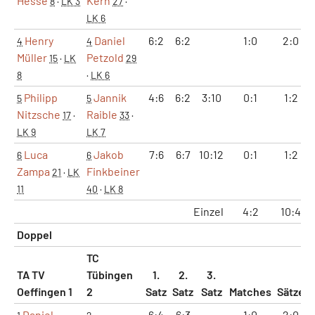
Hesse
Kern
8
·
LK 3
27
·
LK 6
Henry
Daniel
6:2
6:2
1:0
2:0
4
4
Müller
Petzold
15
·
LK
29
8
·
LK 6
Philipp
Jannik
4:6
6:2
3:10
0:1
1:2
5
5
Nitzsche
Raible
17
·
33
·
LK 9
LK 7
Luca
Jakob
7:6
6:7
10:12
0:1
1:2
6
6
Zampa
Finkbeiner
21
·
LK
11
40
·
LK 8
Einzel
4:2
10:4
Doppel
TC
TA TV
Tübingen
1.
2.
3.
Oeffingen 1
2
Satz
Satz
Satz
Matches
Sätze
Daniel
6:4
6:3
1:0
2:0