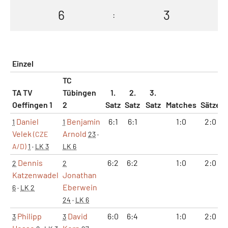
6
3
:
Einzel
TC
TA TV
Tübingen
1.
2.
3.
Oeffingen 1
2
Satz
Satz
Satz
Matches
Sätze
Daniel
Benjamin
6:1
6:1
1:0
2:0
1
1
Velek
Arnold
(CZE
23
·
A/D)
1
·
LK 3
LK 6
Dennis
6:2
6:2
1:0
2:0
2
2
Katzenwadel
Jonathan
Eberwein
6
·
LK 2
24
·
LK 6
Philipp
David
6:0
6:4
1:0
2:0
3
3