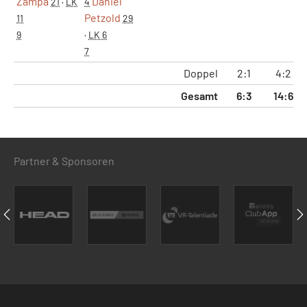
Zampa
Daniel
21
·
LK
4
Petzold
11
29
9
·
LK 6
7
Doppel
2:1
4:2
Gesamt
6:3
14:6
Partner & Sponsoren