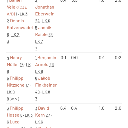
1
2
Velek
Jonathan
(CZE
Eberwein
A/D)
1
·
LK 3
Dennis
2
24
·
LK 6
Katzenwadel
Jannik
5
Raible
6
·
LK 2
33
·
3
LK 7
7
Henry
Benjamin
0:1
0:0
0:1
0:2
4
1
Müller
Arnold
15
·
LK
23
·
8
LK 6
Philipp
Jakob
5
6
Nitzsche
Finkbeiner
17
·
LK 9
40
·
LK 8
9
(w.o.)
7
Philipp
David
6:4
6:4
1:0
2:0
3
3
Hesse
Kern
8
·
LK 3
27
·
Luca
6
LK 6