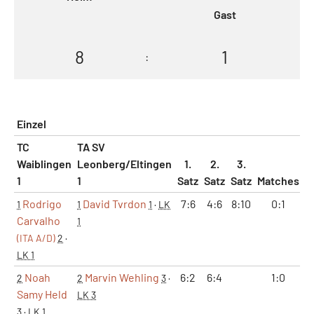
Gast
8
1
:
Einzel
TC
TA SV
Waiblingen
Leonberg/Eltingen
1.
2.
3.
1
1
Satz
Satz
Satz
Matches
S
Rodrigo
David Tvrdon
7:6
4:6
8:10
0:1
1
1
1
·
LK
Carvalho
1
(ITA A/D)
2
·
LK 1
Noah
Marvin Wehling
6:2
6:4
1:0
2
2
3
·
Samy Held
LK 3
3
·
LK 1