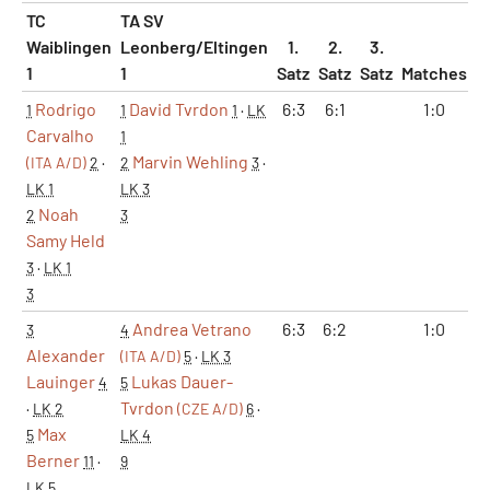
TC
TA SV
Waiblingen
Leonberg/Eltingen
1.
2.
3.
1
1
Satz
Satz
Satz
Matches
S
Rodrigo
David Tvrdon
6:3
6:1
1:0
1
1
1
·
LK
Carvalho
1
Marvin Wehling
(ITA A/D)
2
·
2
3
·
LK 1
LK 3
Noah
2
3
Samy Held
3
·
LK 1
3
Andrea Vetrano
6:3
6:2
1:0
3
4
Alexander
(ITA A/D)
5
·
LK 3
Lauinger
Lukas Dauer-
4
5
Tvrdon
·
LK 2
(CZE A/D)
6
·
Max
5
LK 4
Berner
11
·
9
LK 5