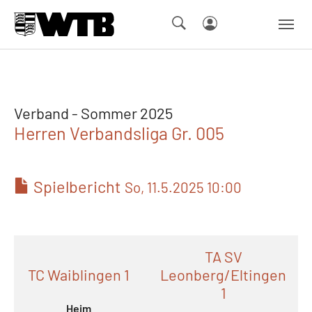
Skip to main navigation
Springe zum Seiteninhalt
Skip to page footer
Verband - Sommer 2025
Herren Verbandsliga Gr. 005
Spielbericht
So, 11.5.2025 10:00
TA SV
TC Waiblingen 1
Leonberg/Eltingen
1
Heim