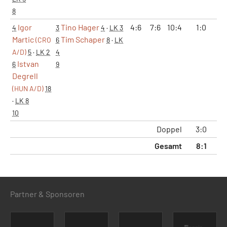
8
Igor
Tino Hager
4:6
7:6
10:4
1:0
4
3
4
·
LK 3
Martic
Tim Schaper
(CRO
6
8
·
LK
A/D)
5
·
LK 2
4
Istvan
6
9
Degrell
(HUN A/D)
18
·
LK 8
10
Doppel
3:0
Gesamt
8:1
1
Partner & Sponsoren