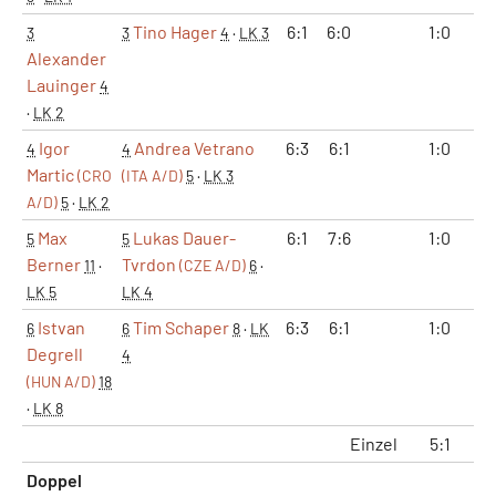
Tino Hager
6:1
6:0
1:0
3
3
4
·
LK 3
Alexander
Lauinger
4
·
LK 2
Igor
Andrea Vetrano
6:3
6:1
1:0
4
4
Martic
(CRO
(ITA A/D)
5
·
LK 3
A/D)
5
·
LK 2
Max
Lukas Dauer-
6:1
7:6
1:0
5
5
Berner
Tvrdon
11
·
(CZE A/D)
6
·
LK 5
LK 4
Istvan
Tim Schaper
6:3
6:1
1:0
6
6
8
·
LK
Degrell
4
(HUN A/D)
18
·
LK 8
Einzel
5:1
1
Doppel