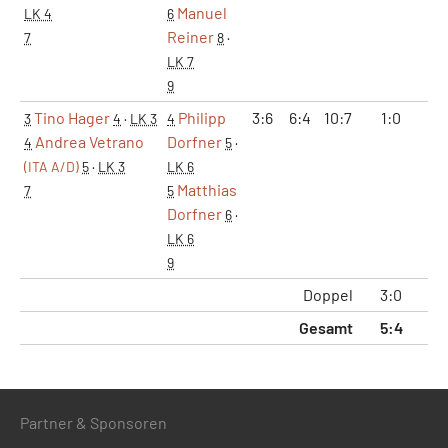
Manuel
LK 4
6
Reiner
7
8
·
LK 7
9
Tino Hager
Philipp
3:6
6:4
10:7
1:0
2
3
4
·
LK 3
4
Andrea Vetrano
Dorfner
4
5
·
(ITA A/D)
5
·
LK 3
LK 6
Matthias
7
5
Dorfner
6
·
LK 6
9
Doppel
3:0
6
Gesamt
5:4
11
Partner & Sponsoren