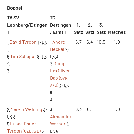
Doppel
TA SV
TC
Leonberg/Eltingen
Dettingen
1.
2.
3.
1
/ Erms 1
Satz
Satz
Satz
Matches
Sä
David Tvrdon
Andre
6:7
6:4
10:5
1:0
2
1
1
·
LK
1
Heckel
1
2
·
Tim Schaper
6
8
·
LK
LK 3
Dung
4
2
Em Oliver
7
Dao
(SVK
A/D)
3
·
LK
6
3
Marvin Wehling
6:3
6:1
1:0
2
2
3
·
3
Alexander
LK 3
Lukas Dauer-
Werner
5
4
·
Tvrdon
(CZE A/D)
6
·
LK 6