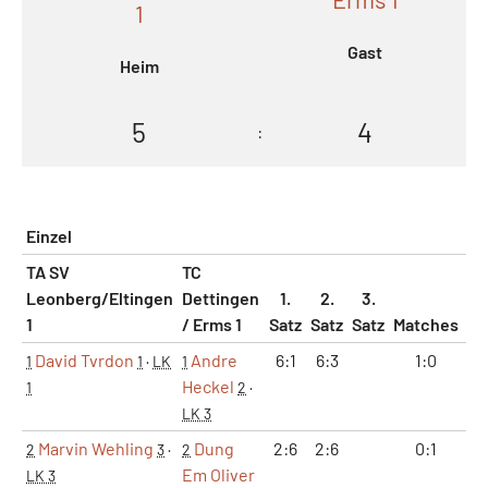
1
Gast
Heim
5
4
:
Einzel
TA SV
TC
Leonberg/Eltingen
Dettingen
1.
2.
3.
1
/ Erms 1
Satz
Satz
Satz
Matches
Sä
David Tvrdon
Andre
6:1
6:3
1:0
2
1
1
·
LK
1
Heckel
1
2
·
LK 3
Marvin Wehling
Dung
2:6
2:6
0:1
0
2
3
·
2
Em Oliver
LK 3