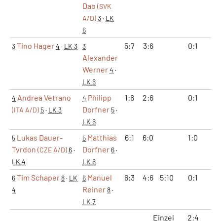
Dao
(SVK
A/D)
3
·
LK
6
Tino Hager
5:7
3:6
0:1
0
3
4
·
LK 3
3
Alexander
Werner
4
·
LK 6
Andrea Vetrano
Philipp
1:6
2:6
0:1
0
4
4
Dorfner
(ITA A/D)
5
·
LK 3
5
·
LK 6
Lukas Dauer-
Matthias
6:1
6:0
1:0
2
5
5
Tvrdon
Dorfner
(CZE A/D)
6
·
6
·
LK 4
LK 6
Tim Schaper
Manuel
6:3
4:6
5:10
0:1
1
6
8
·
LK
6
Reiner
4
8
·
LK 7
Einzel
2:4
5