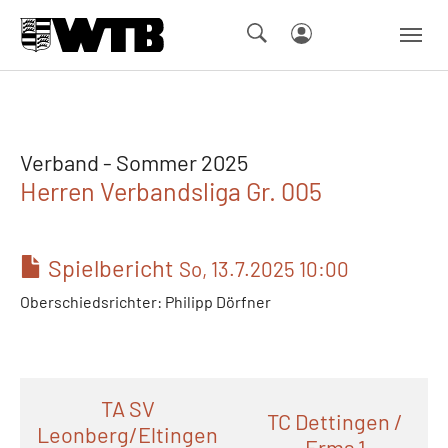
Skip to main navigation
Springe zum Seiteninhalt
Skip to page footer
Verband - Sommer 2025
Herren Verbandsliga Gr. 005
Spielbericht
So, 13.7.2025 10:00
Oberschiedsrichter: Philipp Dörfner
TA SV
TC Dettingen /
Leonberg/Eltingen
Erms 1