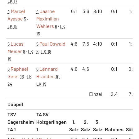
LK 17
Marcel
Jaarne
6:1
3:6
8:10
0:1
1:2
4
4
Ayasse
Maximilian
5
·
Wahlers
LK 18
6
·
LK
15
Lucas
Paul Oswald
4:6
7:5
4:10
0:1
1:2
5
5
Meiser
9
·
LK
8
·
LK 18
19
Raphael
Lennard
4:6
4:6
0:1
0:2
6
6
Geier
Brandes
16
·
LK
10
·
24
LK 19
Einzel
2:4
7:8
Doppel
TSV
TA SV
Dagersheim
Holzgerlingen
1.
2.
3.
TA 1
1
Satz
Satz
Satz
Matches
Sätze