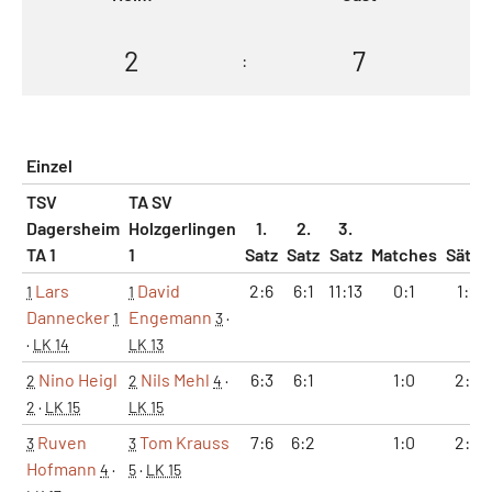
2
7
:
Einzel
TSV
TA SV
Dagersheim
Holzgerlingen
1.
2.
3.
TA 1
1
Satz
Satz
Satz
Matches
Sätze
Lars
David
2:6
6:1
11:13
0:1
1:2
1
1
Dannecker
Engemann
1
3
·
·
LK 14
LK 13
Nino Heigl
Nils Mehl
6:3
6:1
1:0
2:0
2
2
4
·
2
·
LK 15
LK 15
Ruven
Tom Krauss
7:6
6:2
1:0
2:0
3
3
Hofmann
4
·
5
·
LK 15