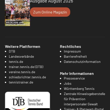
Ausgabe August 2026
Zum Online Magazin
Weitere Plattformen
Rechtliches
DTB
Impressum
Landesverbände
Barrierefreiheit
tennis.de
Datenschutzinformation
trainer.tennis.de (DTB)
vereine.tennis.de
Mehr Informationen
schiedsrichter.tennis.de
Presseservice
tennistrainer.de
Jobs
Württemberg Tennis
Zentrale Hinweisgeberstelle
für Prävention
interpersonaler Gewalt
Trainer- & Platzwart-Portal