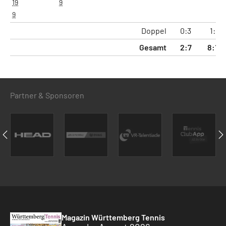
19
9
9
Doppel
0:3
1:6
Gesamt
2:7
8:14
Partner & Sponsoren
Magazin Württemberg Tennis