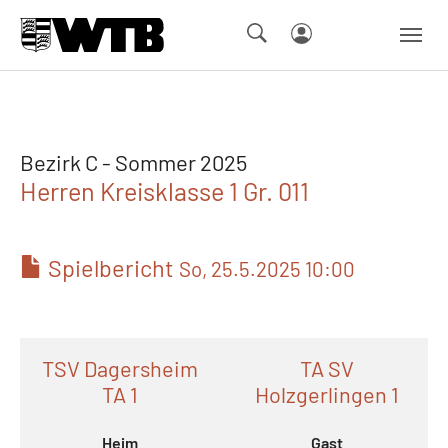
Skip to main navigation
Springe zum Seiteninhalt
Skip to page footer
Bezirk C - Sommer 2025
Herren Kreisklasse 1 Gr. 011
Spielbericht
So, 25.5.2025 10:00
TSV Dagersheim
TA SV
TA 1
Holzgerlingen 1
Heim
Gast