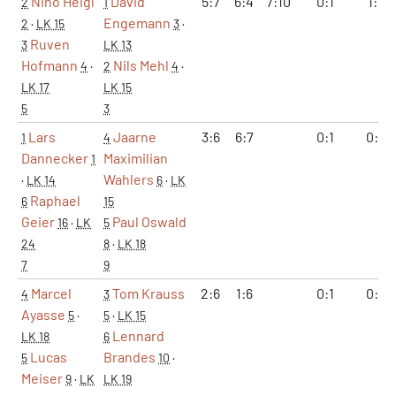
Nino Heigl
David
5:7
6:4
7:10
0:1
1:2
2
1
Engemann
2
·
LK 15
3
·
Ruven
3
LK 13
Hofmann
Nils Mehl
4
·
2
4
·
LK 17
LK 15
5
3
Lars
Jaarne
3:6
6:7
0:1
0:2
1
4
Dannecker
Maximilian
1
Wahlers
·
LK 14
6
·
LK
Raphael
6
15
Geier
Paul Oswald
16
·
LK
5
24
8
·
LK 18
7
9
Marcel
Tom Krauss
2:6
1:6
0:1
0:2
4
3
Ayasse
5
·
5
·
LK 15
Lennard
LK 18
6
Lucas
Brandes
5
10
·
Meiser
9
·
LK
LK 19