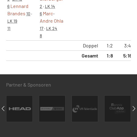
Lennard
6
2
·
LK 14
Brandes
Marc-
10
·
6
Andre Ohla
LK 19
11
17
·
LK 24
8
Doppel
1:2
3:4
Gesamt
1:8
5:16
Partner & Sponsoren