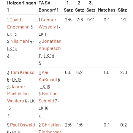
Holzgerlingen
TA SV
1.
2.
3.
1
Bondorf 1
Satz
Satz
Satz
Matches
Sätze
David
Connor
2:6
7:6
9:11
0:1
1:2
1
1
Engemann
Wessely
3
·
1
·
LK 13
LK 11
Nils Mehl
Jonathan
2
4
·
5
Knuplesch
LK 15
3
11
·
LK 19
6
Tom Krauss
Kai
6:0
6:2
1:0
2:0
3
3
Kußmaul
5
·
LK 15
5
Jaarne
4
·
LK 16
Maximilian
Bastian
4
Wahlers
Schmid
6
·
LK
7
·
15
LK 16
7
7
Paul Oswald
Christian
2:6
1:6
0:1
0:2
5
2
Dierberger
8
·
LK 18