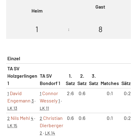
Gast
Heim
1
8
:
Einzel
TA SV
Holzgerlingen
TA SV
1.
2.
3.
1
Bondorf 1
Satz
Satz
Satz
Matches
Sätze
David
Connor
2:6
0:6
0:1
0:2
1
1
Engemann
Wessely
3
·
1
·
LK 13
LK 11
Nils Mehl
Christian
0:6
0:6
0:1
0:2
2
4
·
2
Dierberger
LK 15
2
·
LK 14