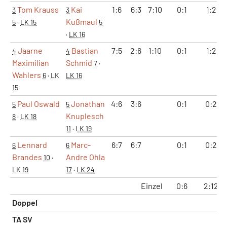
Tom Krauss
Kai
1:6
6:3
7:10
0:1
1:2
3
3
Kußmaul
5
·
LK 15
5
·
LK 16
Jaarne
Bastian
7:5
2:6
1:10
0:1
1:2
4
4
Maximilian
Schmid
7
·
Wahlers
6
·
LK
LK 16
15
Paul Oswald
Jonathan
4:6
3:6
0:1
0:2
5
5
Knuplesch
8
·
LK 18
11
·
LK 19
Lennard
Marc-
6:7
6:7
0:1
0:2
6
6
Brandes
Andre Ohla
10
·
LK 19
17
·
LK 24
Einzel
0:6
2:12
Doppel
TA SV