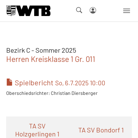
Skip to main navigation
Springe zum Seiteninhalt
Skip to page footer
Bezirk C - Sommer 2025
Herren Kreisklasse 1 Gr. 011
Spielbericht
So, 6.7.2025 10:00
Oberschiedsrichter: Christian Diersberger
TA SV
TA SV Bondorf 1
Holzgerlingen 1