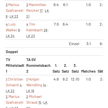
Marius
Maximilian
6:4
6:1
1:0
2:0
3
3
Szafranski
Reichel
17
·
LK
6
·
LK 23
21
Luis
Tim
7:5
6:4
1:0
2:0
4
4
Walker
Kalmbach
8
·
28
·
LK 24
LK 23
Einzel
3:1
6:2
Doppel
TV
TA SV
Mittelstadt
Rommelsbach
1.
2.
3.
1
2
Satz
Satz
Satz
Matches
Sätze
Christian
Holger
4:6
6:2
12:10
1:0
2:1
1
1
Schaich
Wendling
4
·
14
·
LK 22
LK 19
Marius
Michael
2
2
Szafranski
Straub
15
·
LK