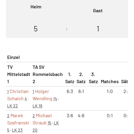
Heim
Gast
5
1
:
Einzel
TV
TA SV
Mittelstadt
Rommelsbach
1.
2.
3.
1
2
Satz
Satz
Satz
Matches
Sätze
Christian
Holger
6:3
6:1
1:0
2:0
1
1
Schaich
Wendling
4
·
14
·
LK 22
LK 19
Marek
Michael
3:6
4:6
0:1
0:2
2
2
Szafranski
Straub
15
·
LK
5
·
LK 23
20