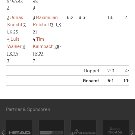
6
·
LK 23
20
3
3
Jonas
Maximilian
6:2
6:3
1:0
2:0
3
3
Knecht
Reichel
7
·
17
·
LK
LK 23
21
Luis
Tim
4
4
Walker
Kalmbach
8
·
28
·
LK 24
LK 23
7
7
Doppel
2:0
4:1
Gesamt
5:1
10:3
Partner & Sponsoren