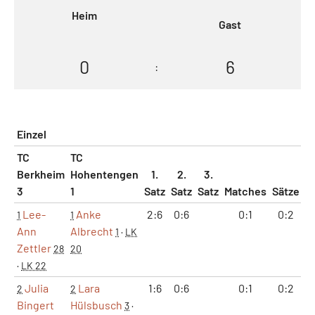
Heim
Gast
0
6
:
Einzel
TC
TC
Berkheim
Hohentengen
1.
2.
3.
3
1
Satz
Satz
Satz
Matches
Sätze
G
Lee-
Anke
2:6
0:6
0:1
0:2
1
1
Ann
Albrecht
1
·
LK
Zettler
28
20
·
LK 22
Julia
Lara
1:6
0:6
0:1
0:2
2
2
Bingert
Hülsbusch
3
·