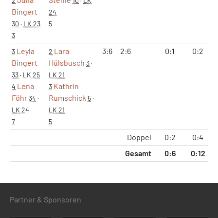
2
10
·
LK
Bingert
24
30
·
LK 23
5
3
Leyla
Lara
3:6
2:6
0:1
0:2
3
2
Bingert
Hülsbusch
3
·
33
·
LK 25
LK 21
Lena
Kathrin
4
3
Föhr
Rumschick
34
·
5
·
LK 24
LK 21
7
5
Doppel
0:2
0:4
1
Gesamt
0:6
0:12
1
Partner & Sponsoren