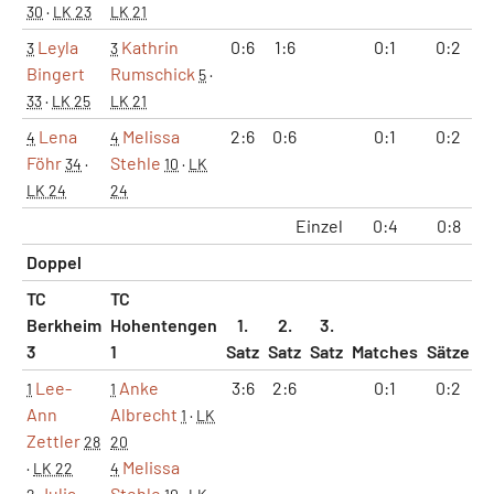
30
·
LK 23
LK 21
Leyla
Kathrin
0:6
1:6
0:1
0:2
3
3
Bingert
Rumschick
5
·
33
·
LK 25
LK 21
Lena
Melissa
2:6
0:6
0:1
0:2
4
4
Föhr
Stehle
34
·
10
·
LK
LK 24
24
Einzel
0:4
0:8
Doppel
TC
TC
Berkheim
Hohentengen
1.
2.
3.
3
1
Satz
Satz
Satz
Matches
Sätze
G
Lee-
Anke
3:6
2:6
0:1
0:2
1
1
Ann
Albrecht
1
·
LK
Zettler
28
20
Melissa
·
LK 22
4
Julia
Stehle