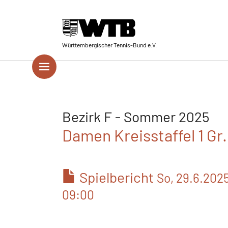
Skip to main navigation
Springe zum Seiteninhalt
Skip to page footer
Württembergischer Tennis-Bund e.V.
Bezirk F - Sommer 2025
Damen Kreisstaffel 1 Gr
Spielbericht
So, 29.6.202
09:00