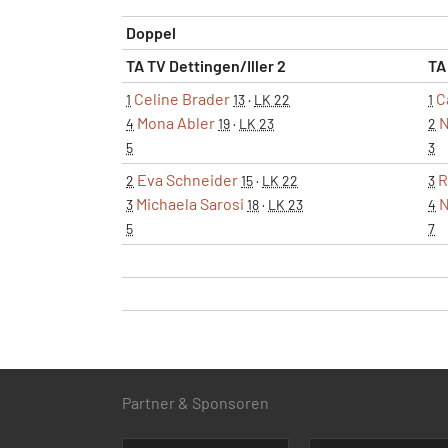
Doppel
TA TV Dettingen/Iller 2
TA
Celine Brader
C
1
13
·
LK 22
1
Mona Abler
N
4
19
·
LK 23
2
5
3
Eva Schneider
R
2
15
·
LK 22
3
Michaela Sarosi
N
3
18
·
LK 23
4
5
7
Partner & Sponsoren