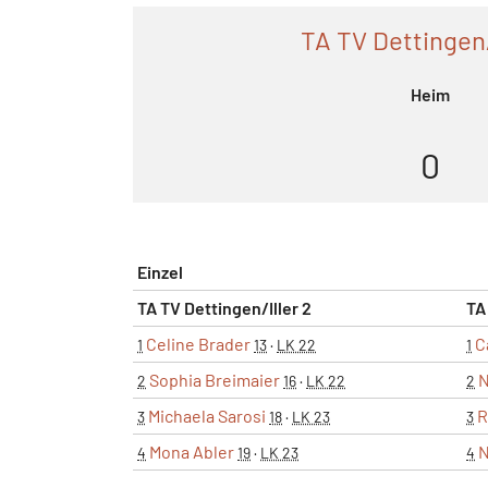
TA TV Dettingen/
Heim
0
Einzel
TA TV Dettingen/Iller 2
TA
Celine Brader
C
1
13
·
LK 22
1
Sophia Breimaier
N
2
16
·
LK 22
2
Michaela Sarosi
R
3
18
·
LK 23
3
Mona Abler
N
4
19
·
LK 23
4