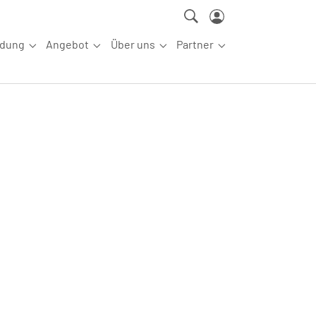
ldung
Angebot
Über uns
Partner
ettkampfsport"
Submenu for "Aus-/Fortbildung"
Submenu for "Angebot"
Submenu for "Über uns"
Submenu for "Partn