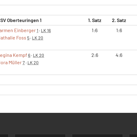
 SV Oberteuringen 1
1. Satz
2. Satz
armen Einberger
1:6
1:6
1
·
LK 16
athalie Foss
5
·
LK 20
egina Kempf
2:6
4:6
6
·
LK 20
ora Müller
7
·
LK 20