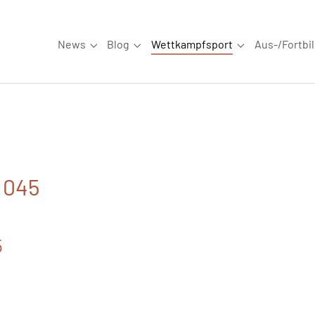
News
Blog
Wettkampfsport
Aus-/Fortbi
Submenu for "News"
Submenu for "Blog"
Submenu for "W
. 045
5