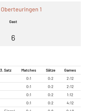
 Oberteuringen 1
Gast
6
3. Satz
Matches
Sätze
Games
0:1
0:2
2:12
0:1
0:2
2:12
0:1
0:2
1:12
0:1
0:2
4:12
Einzel
0:4
0:8
9:48