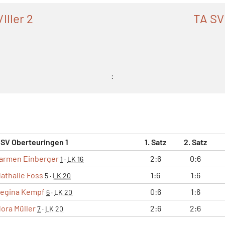
Iller 2
TA SV
:
 SV Oberteuringen 1
1. Satz
2. Satz
armen Einberger
2:6
0:6
1
·
LK 16
athalie Foss
1:6
1:6
5
·
LK 20
egina Kempf
0:6
1:6
6
·
LK 20
ora Müller
2:6
2:6
7
·
LK 20