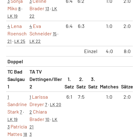
Sonja
Celine
6:4
6:2
1:0
2:0
3
3
Miko
Brader
8
·
13
·
LK
LK 19
22
Lena
Eva
6:4
6:3
1:0
2:0
4
4
Roensch
Schneider
15
·
21
·
LK 25
LK 22
Einzel
4:0
8:0
Doppel
TC Bad
TA TV
Saulgau
Dettingen/Iller
1.
2.
3.
1
2
Satz
Satz
Satz
Matches
Sätze
G
Larissa
6:1
7:5
1:0
2:0
1
1
Sandrine
Dreyer
7
·
LK 20
Stark
Chiara
7
·
2
Brader
LK 19
10
·
LK
Patricia
3
21
Mattes
18
3