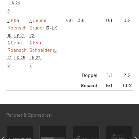
·
LK 24
4
Ella
Celine
4:6
3:6
0:1
0:2
2
3
Roensch
Brader
13
·
LK
10
·
LK 21
22
Lena
Eva
4
4
Roensch
Schneider
15
·
21
·
LK 25
LK 22
6
7
Doppel
1:1
2:2
Gesamt
5:1
10:2
Partner & Sponsoren