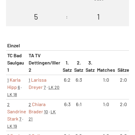
5
1
:
Einzel
TC Bad
TA TV
Saulgau
Dettingen/Iller
1.
2.
3.
1
2
Satz
Satz
Satz
Matches
Sätze
G
Karla
Larissa
6:2
6:3
1:0
2:0
1
1
Hipp
Dreyer
6
·
7
·
LK 20
LK 18
Chiara
6:3
6:1
1:0
2:0
2
2
Sandrine
Brader
10
·
LK
Stark
7
·
21
LK 19