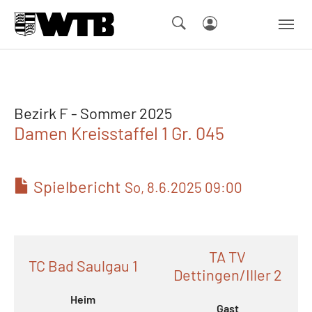
Skip to main navigation
Springe zum Seiteninhalt
Skip to page footer
Bezirk F - Sommer 2025
Damen Kreisstaffel 1 Gr. 045
Spielbericht
So, 8.6.2025 09:00
TA TV
TC Bad Saulgau 1
Dettingen/Iller 2
Heim
Gast