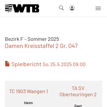
Skip to main navigation
Springe zum Seiteninhalt
Skip to page footer
Bezirk F - Sommer 2025
Damen Kreisstaffel 2 Gr. 047
Spielbericht
So, 25.5.2025 09:00
TA SV
TC 1903 Wangen 1
Oberteuringen 2
Heim
Gast