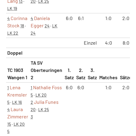
Lang
13
·
20
·
LK 25
LK 19
Corinna
Daniela
6:0
6:1
1:0
2:0
4
4
Stock
Egger
18
·
24
·
LK
LK 22
24
Einzel
4:0
8:0
Doppel
TA SV
TC 1903
Oberteuringen
1.
2.
3.
Wangen 1
2
Satz
Satz
Satz
Matches
Sätze
Lena
Nathalie Foss
6:0
6:0
1:0
2:0
1
1
Kremsler
5
·
LK 20
Julia Funes
5
·
LK 16
2
Laura
4
20
·
LK 25
Zimmerer
3
15
·
LK 20
5