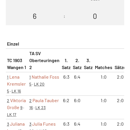
6
0
:
Einzel
TA SV
TC 1903
Oberteuringen
1.
2.
3.
Wangen 1
2
Satz
Satz
Satz
Matches
Sätze
Lena
Nathalie Foss
6:3
6:4
1:0
2:0
1
1
Kremsler
5
·
LK 20
5
·
LK 16
Viktoria
Paula Tauber
6:2
6:0
1:0
2:0
2
2
Große
9
·
16
·
LK 23
LK 17
Juliana
Julia Funes
6:3
6:4
1:0
2:0
3
3