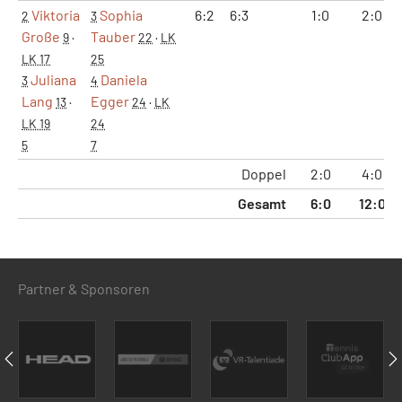
Viktoria
Sophia
6:2
6:3
1:0
2:0
2
3
Große
Tauber
9
·
22
·
LK
LK 17
25
Juliana
Daniela
3
4
Lang
Egger
13
·
24
·
LK
LK 19
24
5
7
Doppel
2:0
4:0
Gesamt
6:0
12:0
Partner & Sponsoren