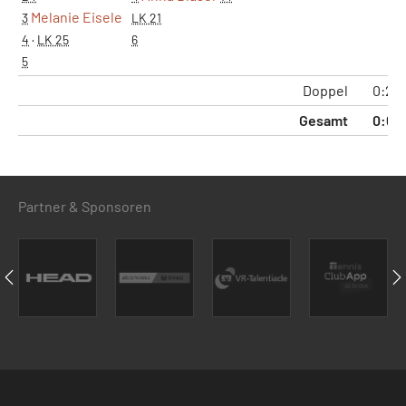
Melanie Eisele
3
LK 21
4
·
LK 25
6
5
Doppel
0:2
Gesamt
0:6
Partner & Sponsoren