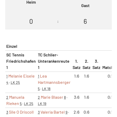
Heim
Gast
0
6
:
Einzel
SC Tennis
TC Schlier-
Friedrichshafen
Unterankenreute
1.
2.
3.
1
1
Satz
Satz
Satz
Matche
Melanie Eisele
Lea
1:6
1:6
0:1
1
1
Hartmannsberger
4
·
LK 25
5
·
LK 18
Manuela
Marie Blaser
3:6
1:6
0:1
2
2
8
·
Rieken
5
·
LK 25
LK 19
Sile O Driscoll
Valeria Bartel
2:6
0:6
0:1
3
3
9
·