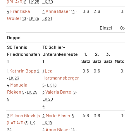
(IRL A/D)
9
·
LK 25
LK 20
Franziska
Anna Blaser
0:6
2:6
0:1
4
4
14
·
Großer
10
·
LK 25
LK 21
Einzel
0:4
Doppel
SC Tennis
TC Schlier-
Friedrichshafen
Unterankenreute
1.
2.
3.
1
1
Satz
Satz
Satz
Matche
Kathrin Bopp
Lea
0:6
0:6
0:1
1
2
1
Hartmannsberger
·
LK 23
Manuela
4
5
·
LK 18
Rieken
Valeria Bartel
5
·
LK 25
3
9
·
5
LK 20
4
Milana Glevkijs
Marie Blaser
4:6
0:6
0:1
2
2
8
·
(LAT A/D)
3
·
LK
LK 19
Anna Blaser
24
4
14
·