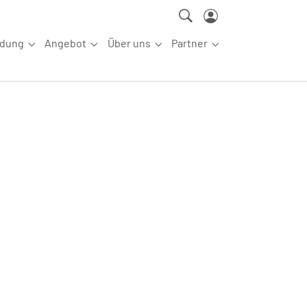
ldung
Angebot
Über uns
Partner
ettkampfsport"
Submenu for "Aus-/Fortbildung"
Submenu for "Angebot"
Submenu for "Über uns"
Submenu for "Partn