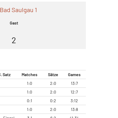
Bad Saulgau 1
Gast
2
3. Satz
Matches
Sätze
Games
1:0
2:0
13:7
1:0
2:0
12:7
0:1
0:2
3:12
1:0
2:0
13:8
Einzel
3:1
6:2
41:34