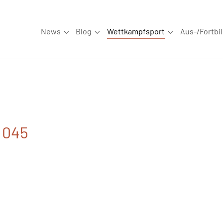
News
Blog
Wettkampfsport
Aus-/Fortbi
Submenu for "News"
Submenu for "Blog"
Submenu for "W
. 045