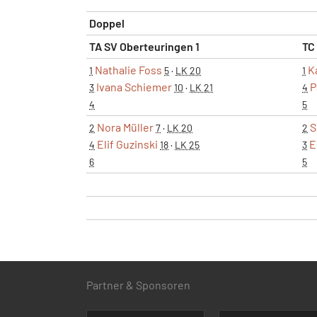
Doppel
TA SV Oberteuringen 1
TC
Nathalie Foss
K
1
5
·
LK 20
1
Ivana Schiemer
P
3
10
·
LK 21
4
4
5
Nora Müller
S
2
7
·
LK 20
2
Elif Guzinski
E
4
18
·
LK 25
3
6
5
Partner & Sponsoren