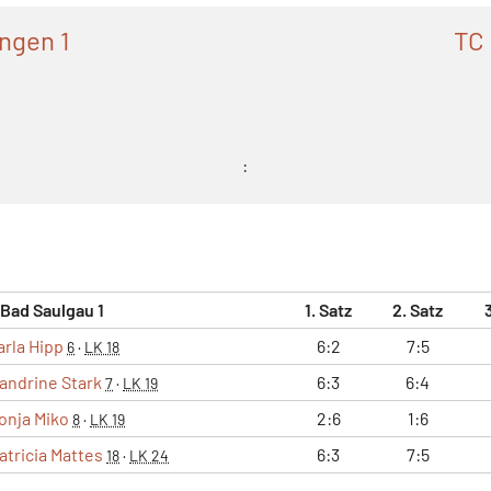
ngen 1
TC 
:
 Bad Saulgau 1
1. Satz
2. Satz
arla Hipp
6:2
7:5
6
·
LK 18
andrine Stark
6:3
6:4
7
·
LK 19
onja Miko
2:6
1:6
8
·
LK 19
atricia Mattes
6:3
7:5
18
·
LK 24