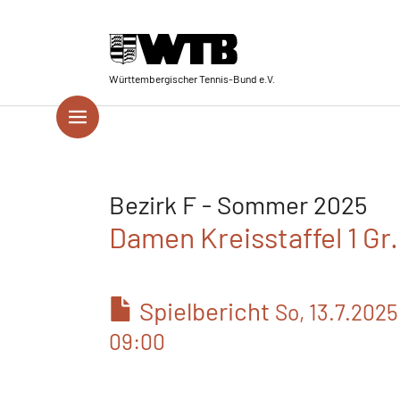
Skip to main navigation
Springe zum Seiteninhalt
Skip to page footer
Württembergischer Tennis-Bund e.V.
Bezirk F - Sommer 2025
Damen Kreisstaffel 1 Gr
Spielbericht
So, 13.7.2025
09:00