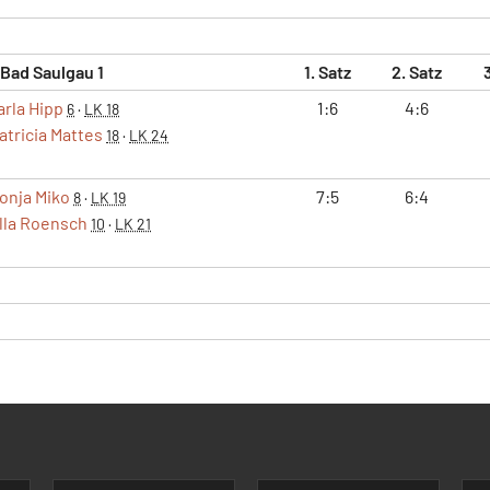
 Bad Saulgau 1
1. Satz
2. Satz
arla Hipp
1:6
4:6
6
·
LK 18
atricia Mattes
18
·
LK 24
onja Miko
7:5
6:4
8
·
LK 19
lla Roensch
10
·
LK 21