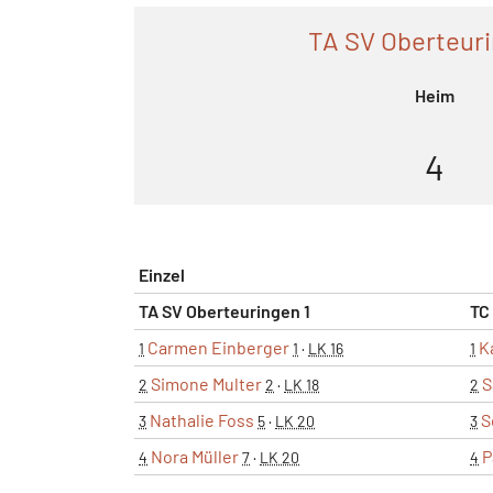
TA SV Oberteuri
Heim
4
Einzel
TA SV Oberteuringen 1
TC
Carmen Einberger
K
1
1
·
LK 16
1
Simone Multer
S
2
2
·
LK 18
2
Nathalie Foss
S
3
5
·
LK 20
3
Nora Müller
P
4
7
·
LK 20
4