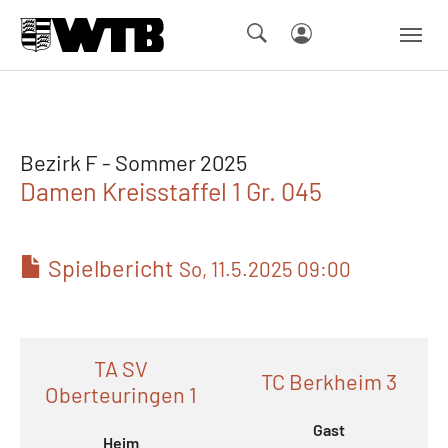
Skip to main navigation
Springe zum Seiteninhalt
Skip to page footer
Bezirk F - Sommer 2025
Damen Kreisstaffel 1 Gr. 045
Spielbericht
So, 11.5.2025 09:00
TA SV
TC Berkheim 3
Oberteuringen 1
Gast
Heim