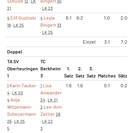
Schulze
Bingert
12
·
LK
30
21
·
LK 23
Elif Guzinski
Leyla
6:1
6:2
1:0
2:0
4
4
Bingert
18
·
LK 25
33
·
LK 25
Einzel
3:1
7:2
Doppel
TA SV
TC
Oberteuringen
Berkheim
1.
2.
3.
1
3
Satz
Satz
Satz
Matches
Sätze
Karin Tauber
Lisa
1:6
1:6
0:1
0:2
1
1
Anwander
4
·
LK 20
Anja
4
24
·
LK 21
Witzemann-
Lee-Ann
2
Scheuermann
Zettler
28
26
·
LK 25
·
LK 22
5
3