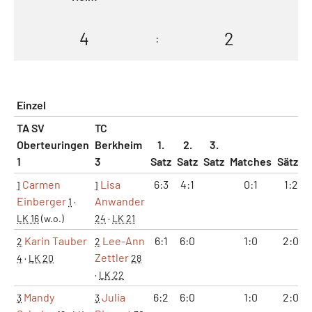
4
2
:
Einzel
TA SV
TC
Oberteuringen
Berkheim
1.
2.
3.
1
3
Satz
Satz
Satz
Matches
Sätze
Carmen
Lisa
6:3
4:1
0:1
1:2
1
1
Einberger
Anwander
1
·
LK 16
(w.o.)
24
·
LK 21
Karin Tauber
Lee-Ann
6:1
6:0
1:0
2:0
2
2
Zettler
4
·
LK 20
28
·
LK 22
Mandy
Julia
6:2
6:0
1:0
2:0
3
3