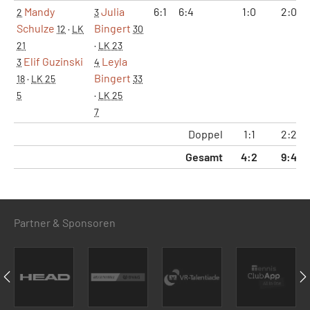
Mandy
Julia
6:1
6:4
1:0
2:0
2
3
Schulze
Bingert
12
·
LK
30
21
·
LK 23
Elif Guzinski
Leyla
3
4
Bingert
18
·
LK 25
33
5
·
LK 25
7
Doppel
1:1
2:2
Gesamt
4:2
9:4
Partner & Sponsoren