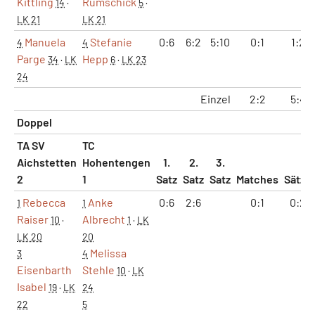
Kittling
Rumschick
14
·
5
·
LK 21
LK 21
Manuela
Stefanie
0:6
6:2
5:10
0:1
1:2
4
4
Parge
Hepp
34
·
LK
6
·
LK 23
24
Einzel
2:2
5:4
Doppel
TA SV
TC
Aichstetten
Hohentengen
1.
2.
3.
2
1
Satz
Satz
Satz
Matches
Sätze
Rebecca
Anke
0:6
2:6
0:1
0:2
1
1
Raiser
Albrecht
10
·
1
·
LK
LK 20
20
Melissa
3
4
Eisenbarth
Stehle
10
·
LK
Isabel
19
·
LK
24
22
5