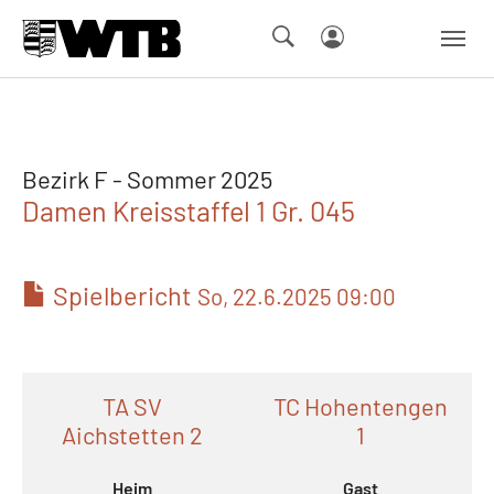
Skip to main navigation
Springe zum Seiteninhalt
Skip to page footer
Bezirk F - Sommer 2025
Damen Kreisstaffel 1 Gr. 045
Spielbericht
So, 22.6.2025 09:00
TA SV
TC Hohentengen
Aichstetten 2
1
Heim
Gast