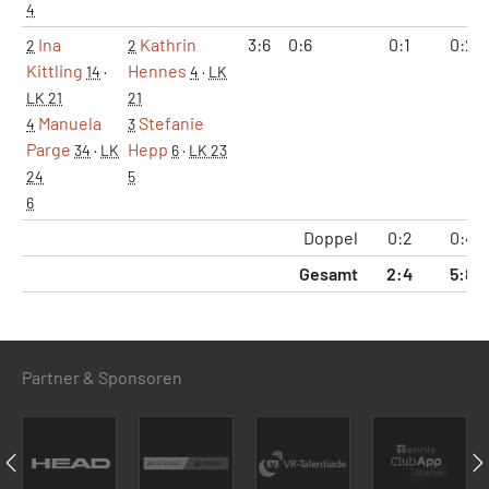
4
Ina
Kathrin
3:6
0:6
0:1
0:2
2
2
Kittling
Hennes
14
·
4
·
LK
LK 21
21
Manuela
Stefanie
4
3
Parge
Hepp
34
·
LK
6
·
LK 23
24
5
6
Doppel
0:2
0:4
Gesamt
2:4
5:8
Partner & Sponsoren