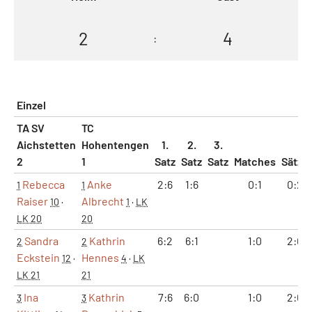
2
4
:
Einzel
TA SV
TC
Aichstetten
Hohentengen
1.
2.
3.
2
1
Satz
Satz
Satz
Matches
Sätze
Rebecca
Anke
2:6
1:6
0:1
0:2
1
1
Raiser
Albrecht
10
·
1
·
LK
LK 20
20
Sandra
Kathrin
6:2
6:1
1:0
2:0
2
2
Eckstein
Hennes
12
·
4
·
LK
LK 21
21
Ina
Kathrin
7:6
6:0
1:0
2:0
3
3