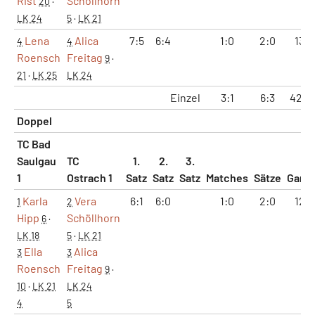
Rist
Schöllhorn
20
·
LK 24
5
·
LK 21
Lena
Alica
7:5
6:4
1:0
2:0
13:9
4
4
Roensch
Freitag
9
·
21
·
LK 25
LK 24
Einzel
3:1
6:3
42:4
Doppel
TC Bad
Saulgau
TC
1.
2.
3.
1
Ostrach 1
Satz
Satz
Satz
Matches
Sätze
Game
Karla
Vera
6:1
6:0
1:0
2:0
12:1
1
2
Hipp
Schöllhorn
6
·
LK 18
5
·
LK 21
Ella
Alica
3
3
Roensch
Freitag
9
·
10
·
LK 21
LK 24
4
5