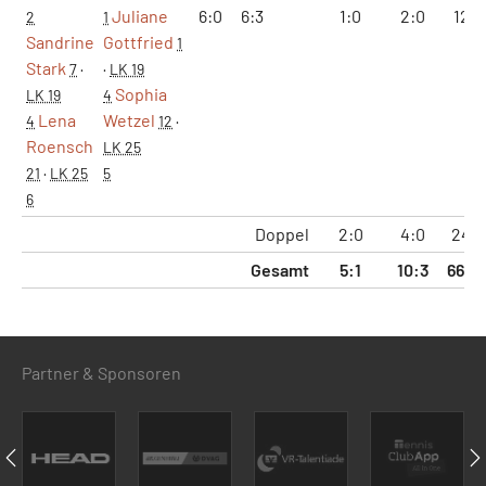
Juliane
6:0
6:3
1:0
2:0
12:3
2
1
Sandrine
Gottfried
1
Stark
7
·
·
LK 19
Sophia
LK 19
4
Lena
Wetzel
4
12
·
Roensch
LK 25
21
·
LK 25
5
6
Doppel
2:0
4:0
24:4
Gesamt
5:1
10:3
66:4
Partner & Sponsoren