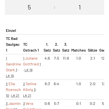
5
1
:
Einzel
TC Bad
Saulgau
TC
1.
2.
3.
1
Ostrach 1
Satz
Satz
Satz
Matches
Sätze
Game
Juliane
4:6
7:5
11:9
1:0
2:1
12:11
1
1
Sandrine
Gottfried
1
Stark
7
·
·
LK 19
LK 19
Ella
Selina
6:3
6:4
1:0
2:0
12:7
2
2
Roensch
König
3
·
10
·
LK 21
LK 21
Jasmin
Vera
0:6
5:7
0:1
0:2
5:13
3
3