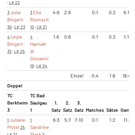
·
LK 22
Julia
Ella
4:6
2:6
0:1
0:2
6:12
3
3
Bingert
Roensch
30
·
LK 23
10
·
LK 21
Leyla
1:6
0:6
0:1
0:2
1:12
4
4
Bingert
Hannah
di
33
·
LK 25
Giovanni
19
·
LK 24
Einzel
0:4
1:8
18:46
Doppel
TC
TC Bad
Berkheim
Saulgau
1.
2.
3.
3
1
Satz
Satz
Satz
Matches
Sätze
Games
Juliane
6:3
5:7
7:10
0:1
1:2
11:11
1
1
Pistel
Sandrine
25
·
Stark
LK 21
7
·