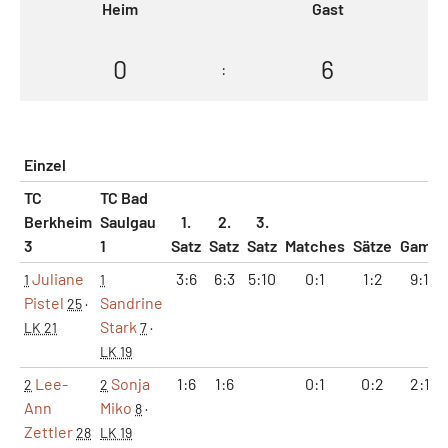
Heim
Gast
0
6
:
Einzel
TC
TC Bad
Berkheim
Saulgau
1.
2.
3.
3
1
Satz
Satz
Satz
Matches
Sätze
Games
Juliane
3:6
6:3
5:10
0:1
1:2
9:10
1
1
Pistel
Sandrine
25
·
Stark
LK 21
7
·
LK 19
Lee-
Sonja
1:6
1:6
0:1
0:2
2:12
2
2
Ann
Miko
8
·
Zettler
28
LK 19