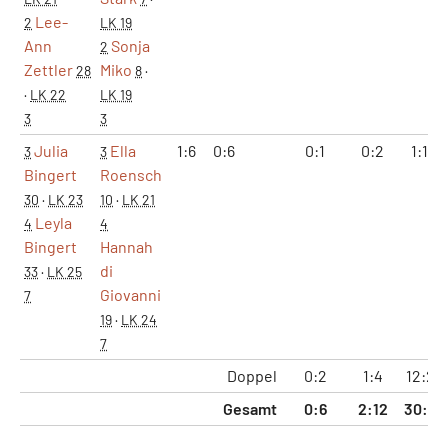
Lee-
2
LK 19
Ann
Sonja
2
Zettler
Miko
28
8
·
·
LK 22
LK 19
3
3
Julia
Ella
1:6
0:6
0:1
0:2
1:12
3
3
Bingert
Roensch
30
·
LK 23
10
·
LK 21
Leyla
4
4
Bingert
Hannah
di
33
·
LK 25
Giovanni
7
19
·
LK 24
7
Doppel
0:2
1:4
12:23
Gesamt
0:6
2:12
30:69