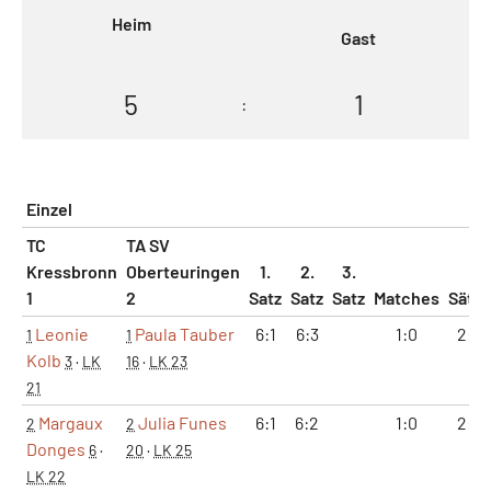
Heim
Gast
5
1
:
Einzel
TC
TA SV
Kressbronn
Oberteuringen
1.
2.
3.
1
2
Satz
Satz
Satz
Matches
Sätze
Leonie
Paula Tauber
6:1
6:3
1:0
2:0
1
1
Kolb
3
·
LK
16
·
LK 23
21
Margaux
Julia Funes
6:1
6:2
1:0
2:0
2
2
Donges
6
·
20
·
LK 25
LK 22