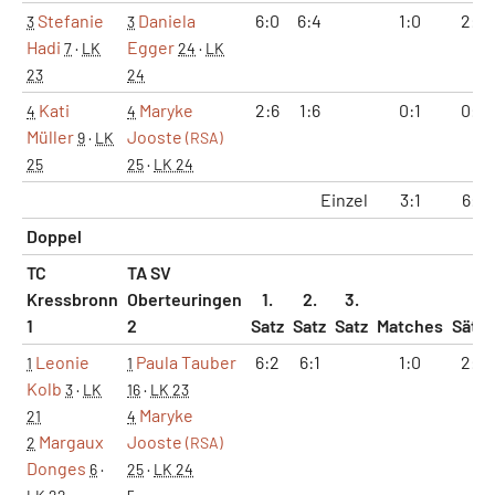
Stefanie
Daniela
6:0
6:4
1:0
2:0
3
3
Hadi
Egger
7
·
LK
24
·
LK
23
24
Kati
Maryke
2:6
1:6
0:1
0:2
4
4
Müller
Jooste
9
·
LK
(RSA)
25
25
·
LK 24
Einzel
3:1
6:2
Doppel
TC
TA SV
Kressbronn
Oberteuringen
1.
2.
3.
1
2
Satz
Satz
Satz
Matches
Sätze
Leonie
Paula Tauber
6:2
6:1
1:0
2:0
1
1
Kolb
3
·
LK
16
·
LK 23
Maryke
21
4
Margaux
Jooste
2
(RSA)
Donges
6
·
25
·
LK 24