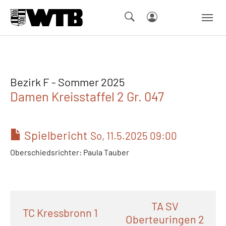
Skip to main navigation
Springe zum Seiteninhalt
Skip to page footer
Bezirk F - Sommer 2025
Damen Kreisstaffel 2 Gr. 047
Spielbericht
So, 11.5.2025 09:00
Oberschiedsrichter: Paula Tauber
TA SV
TC Kressbronn 1
Oberteuringen 2