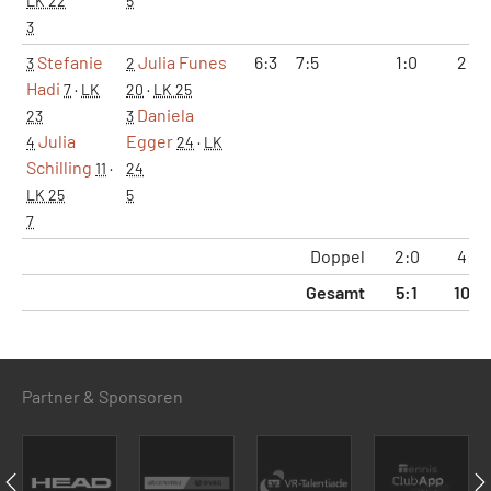
LK 22
5
3
Stefanie
Julia Funes
6:3
7:5
1:0
2:0
3
2
Hadi
7
·
LK
20
·
LK 25
Daniela
23
3
Julia
Egger
4
24
·
LK
Schilling
11
·
24
LK 25
5
7
Doppel
2:0
4:0
Gesamt
5:1
10:2
Partner & Sponsoren