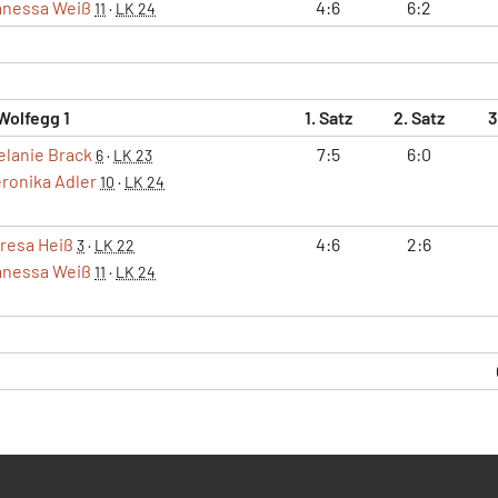
anessa Weiß
4:6
6:2
11
·
LK 24
Wolfegg 1
1. Satz
2. Satz
3
elanie Brack
7:5
6:0
6
·
LK 23
ronika Adler
10
·
LK 24
resa Heiß
4:6
2:6
3
·
LK 22
anessa Weiß
11
·
LK 24