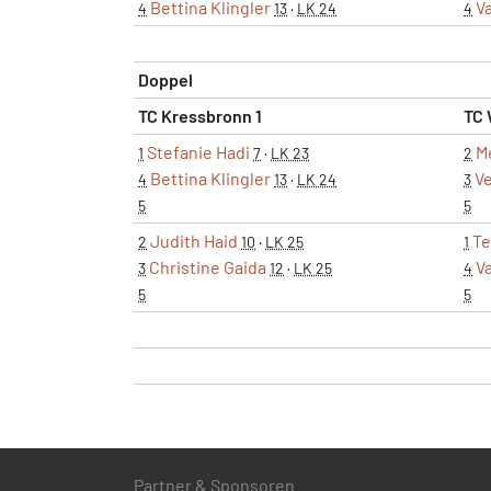
Bettina Klingler
V
4
13
·
LK 24
4
Doppel
TC Kressbronn 1
TC 
Stefanie Hadi
M
1
7
·
LK 23
2
Bettina Klingler
Ve
4
13
·
LK 24
3
5
5
Judith Haid
Te
2
10
·
LK 25
1
Christine Gaida
V
3
12
·
LK 25
4
5
5
Partner & Sponsoren