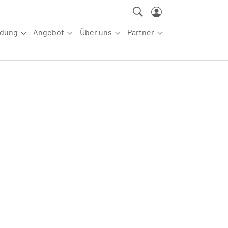
ldung
Angebot
Über uns
Partner
ettkampfsport"
Submenu for "Aus-/Fortbildung"
Submenu for "Angebot"
Submenu for "Über uns"
Submenu for "Partn