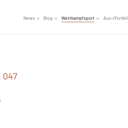
News
Blog
Wettkampfsport
Aus-/Fortbi
Submenu for "News"
Submenu for "Blog"
Submenu for "W
. 047
5