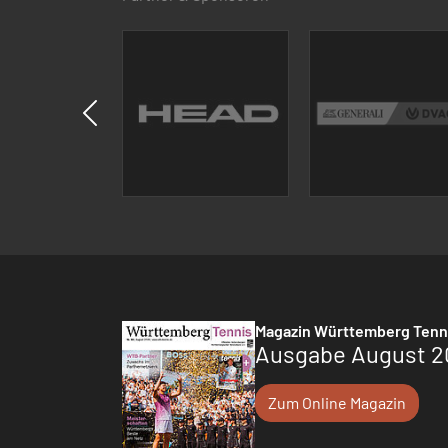
Magazin Württemberg Tenn
Ausgabe August 2
Zum Online Magazin