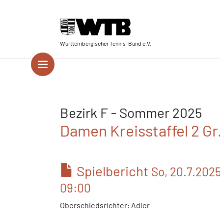
Skip to main navigation
Springe zum Seiteninhalt
Skip to page footer
Württembergischer Tennis-Bund e.V.
Bezirk F - Sommer 2025
Damen Kreisstaffel 2 Gr
Spielbericht
So, 20.7.202
09:00
Oberschiedsrichter: Adler