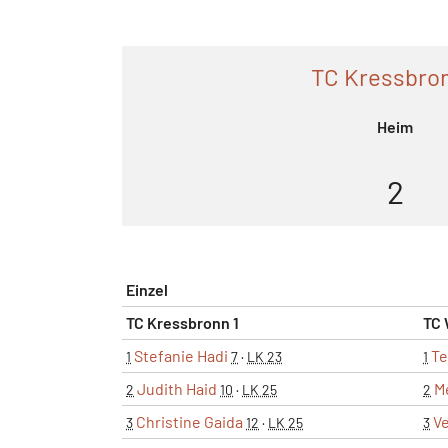
TC Kressbron
Heim
2
Einzel
TC Kressbronn 1
TC 
Stefanie Hadi
Te
1
7
·
LK 23
1
Judith Haid
M
2
10
·
LK 25
2
Christine Gaida
Ve
3
12
·
LK 25
3