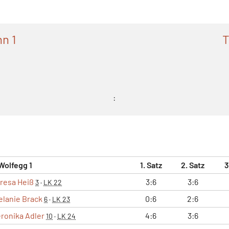
n 1
T
:
Wolfegg 1
1. Satz
2. Satz
3
resa Heiß
3:6
3:6
3
·
LK 22
elanie Brack
0:6
2:6
6
·
LK 23
ronika Adler
4:6
3:6
10
·
LK 24