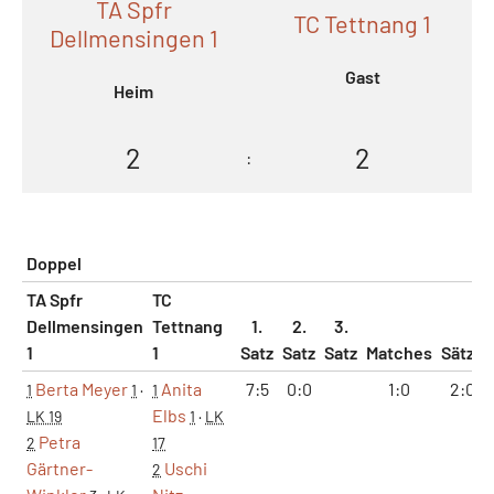
TA Spfr
TC Tettnang 1
Dellmensingen 1
Gast
Heim
2
2
:
Doppel
TA Spfr
TC
Dellmensingen
Tettnang
1.
2.
3.
1
1
Satz
Satz
Satz
Matches
Sätze
Berta Meyer
Anita
7:5
0:0
1:0
2:0
1
1
·
1
Elbs
LK 19
1
·
LK
Petra
2
17
Gärtner-
Uschi
2