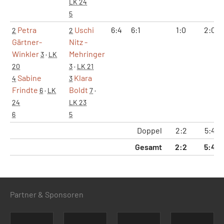
LK 24
5
Petra
Uschi
6:4
6:1
1:0
2:0
2
2
Gärtner-
Nitz -
Winkler
Mehringer
3
·
LK
20
3
·
LK 21
Sabine
Klara
4
3
Frindte
Boldt
6
·
LK
7
·
24
LK 23
6
5
Doppel
2:2
5:4
Gesamt
2:2
5:4
Partner & Sponsoren