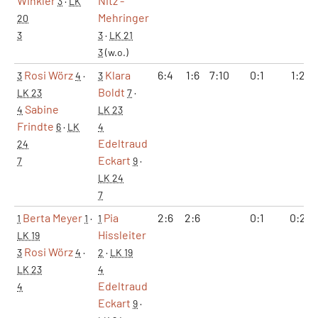
Winkler
Nitz -
3
·
LK
Mehringer
20
3
3
·
LK 21
3
(w.o.)
Rosi Wörz
Klara
6:4
1:6
7:10
0:1
1:2
3
4
·
3
Boldt
LK 23
7
·
Sabine
4
LK 23
Frindte
6
·
LK
4
Edeltraud
24
Eckart
7
9
·
LK 24
7
Berta Meyer
Pia
2:6
2:6
0:1
0:2
1
1
·
1
Hissleiter
LK 19
Rosi Wörz
3
4
·
2
·
LK 19
LK 23
4
Edeltraud
4
Eckart
9
·