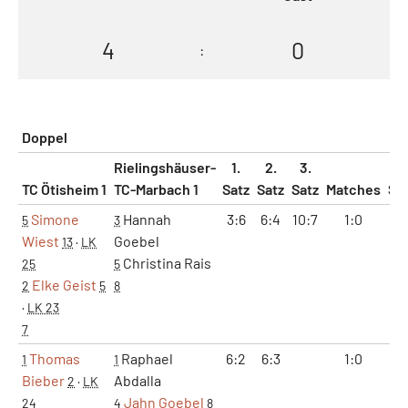
4
0
:
Doppel
Rielingshäuser-
1.
2.
3.
TC Ötisheim 1
TC-Marbach 1
Satz
Satz
Satz
Matches
Sä
Simone
Hannah
3:6
6:4
10:7
1:0
2
5
3
Wiest
Goebel
13
·
LK
Christina Rais
25
5
Elke Geist
2
5
8
·
LK 23
7
Thomas
Raphael
6:2
6:3
1:0
2
1
1
Bieber
Abdalla
2
·
LK
Jahn Goebel
24
4
8