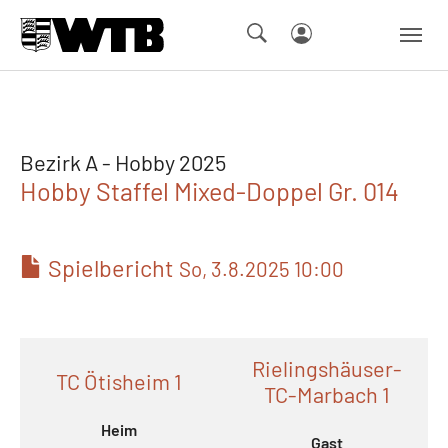
Skip to main navigation
Springe zum Seiteninhalt
Skip to page footer
Bezirk A - Hobby 2025
Hobby Staffel Mixed-Doppel Gr. 014
Spielbericht
So, 3.8.2025 10:00
Rielingshäuser-
TC Ötisheim 1
TC-Marbach 1
Heim
Gast