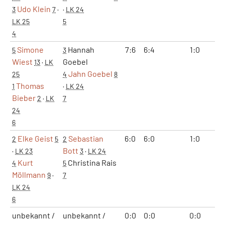
Udo Klein
3
7
·
·
LK 24
LK 25
5
4
Simone
Hannah
7:6
6:4
1:0
2
5
3
Wiest
Goebel
13
·
LK
Jahn Goebel
25
4
8
Thomas
1
·
LK 24
Bieber
2
·
LK
7
24
6
Elke Geist
Sebastian
6:0
6:0
1:0
2
2
5
2
Bott
·
LK 23
3
·
LK 24
Kurt
Christina Rais
4
5
Möllmann
9
·
7
LK 24
6
unbekannt /
unbekannt /
0:0
0:0
0:0
0