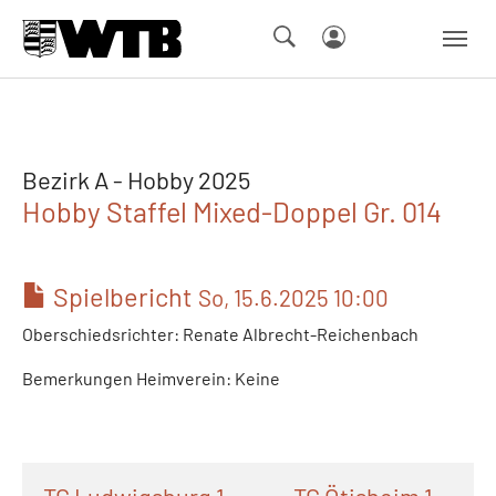
Skip to main navigation
Springe zum Seiteninhalt
Skip to page footer
Bezirk A - Hobby 2025
Hobby Staffel Mixed-Doppel Gr. 014
Spielbericht
So, 15.6.2025 10:00
Oberschiedsrichter: Renate Albrecht-Reichenbach
Bemerkungen Heimverein: Keine
TC Ludwigsburg 1
TC Ötisheim 1