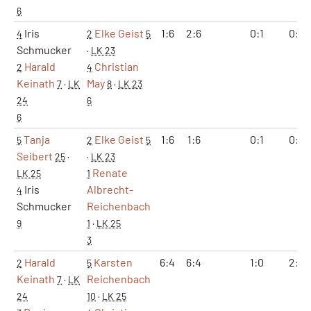
6
Iris
Elke Geist
1:6
2:6
0:1
0:2
4
2
5
Schmucker
·
LK 23
Harald
Christian
2
4
Keinath
May
7
·
LK
8
·
LK 23
24
6
6
Tanja
Elke Geist
1:6
1:6
0:1
0:2
5
2
5
Seibert
25
·
·
LK 23
Renate
LK 25
1
Iris
Albrecht-
4
Schmucker
Reichenbach
9
1
·
LK 25
3
Harald
Karsten
6:4
6:4
1:0
2:0
2
5
Keinath
Reichenbach
7
·
LK
24
10
·
LK 25