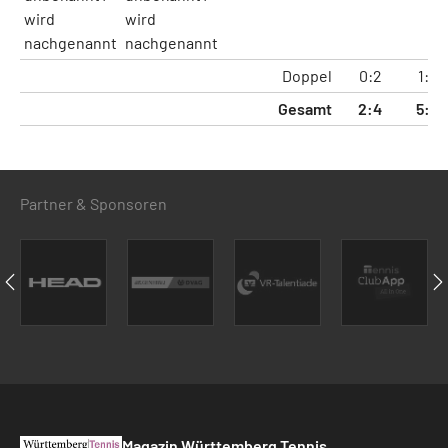
wird
wird
nachgenannt
nachgenannt
Doppel
0:2
1:4
Gesamt
2:4
5:8
Partner & Sponsoren
Magazin Württemberg Tennis