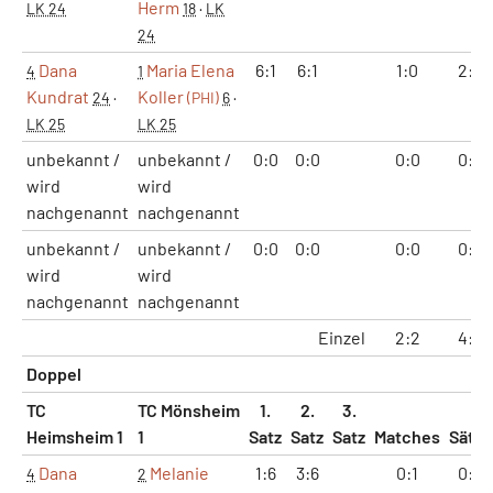
Herm
LK 24
18
·
LK
24
Dana
Maria Elena
6:1
6:1
1:0
2:0
4
1
Kundrat
Koller
24
·
(PHI)
6
·
LK 25
LK 25
unbekannt /
unbekannt /
0:0
0:0
0:0
0:0
wird
wird
nachgenannt
nachgenannt
unbekannt /
unbekannt /
0:0
0:0
0:0
0:0
wird
wird
nachgenannt
nachgenannt
Einzel
2:2
4:4
Doppel
TC
TC Mönsheim
1.
2.
3.
Heimsheim 1
1
Satz
Satz
Satz
Matches
Sätze
Dana
Melanie
1:6
3:6
0:1
0:2
4
2