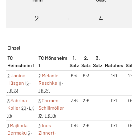
2
4
:
Einzel
TC
TC Mönsheim
1.
2.
3.
Heimsheim 1
1
Satz
Satz
Satz
Matches
Sätze
Janina
Melanie
6:4
6:3
1:0
2:0
2
2
Hüsgen
Reschke
15
·
11
·
LK 23
LK 24
Sabrina
Carmen
3:6
2:6
0:1
0:2
3
3
Koller
Schillmöller
20
·
LK
25
12
·
LK 25
Majlinda
Ines
0:6
2:6
0:1
0:2
1
4
Dermaku
Zinnert-
5
·