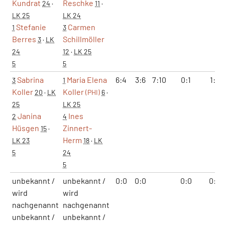
Kundrat
Reschke
24
·
11
·
LK 25
LK 24
Stefanie
Carmen
1
3
Berres
Schillmöller
3
·
LK
24
12
·
LK 25
5
5
Sabrina
Maria Elena
6:4
3:6
7:10
0:1
1:2
3
1
Koller
Koller
20
·
LK
(PHI)
6
·
25
LK 25
Janina
Ines
2
4
Hüsgen
Zinnert-
15
·
Herm
LK 23
18
·
LK
5
24
5
unbekannt /
unbekannt /
0:0
0:0
0:0
0:0
wird
wird
nachgenannt
nachgenannt
unbekannt /
unbekannt /