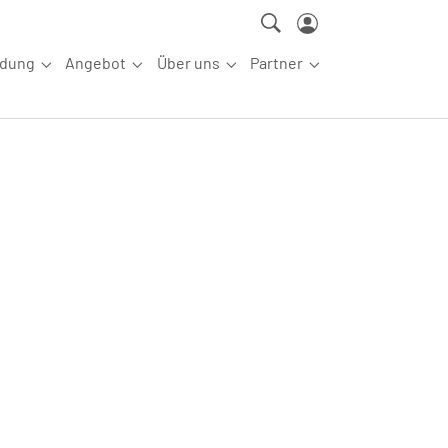
ldung
Angebot
Über uns
Partner
ettkampfsport"
Submenu for "Aus-/Fortbildung"
Submenu for "Angebot"
Submenu for "Über uns"
Submenu for "Partn