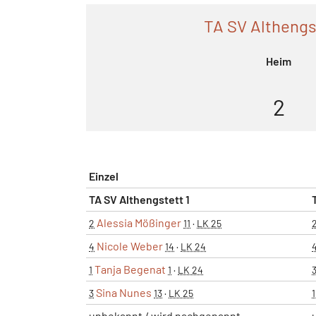
TA SV Althengs
Heim
2
Einzel
TA SV Althengstett 1
Alessia Mößinger
2
11
·
LK 25
Nicole Weber
4
14
·
LK 24
Tanja Begenat
1
1
·
LK 24
Sina Nunes
3
13
·
LK 25
1
unbekannt / wird nachgenannt