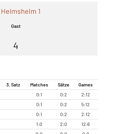
 Heimsheim 1
Gast
4
3. Satz
Matches
Sätze
Games
0:1
0:2
2:12
0:1
0:2
5:12
0:1
0:2
2:12
1:0
2:0
12:6
0:0
0:0
0:0