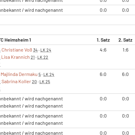
unbekannt / wird nachgenannt
0:0
0:0
TC Heimsheim 1
1. Satz
2. Satz
Christiane Voß
4:6
1:6
4
34
·
LK 24
Lisa Krannich
3
21
·
LK 22
7
Majlinda Dermaku
6:0
6:0
5
·
LK 24
Sabrina Koller
2
20
·
LK 25
3
unbekannt / wird nachgenannt
0:0
0:0
unbekannt / wird nachgenannt
unbekannt / wird nachgenannt
0:0
0:0
unbekannt / wird nachgenannt
unbekannt / wird nachgenannt
0:0
0:0