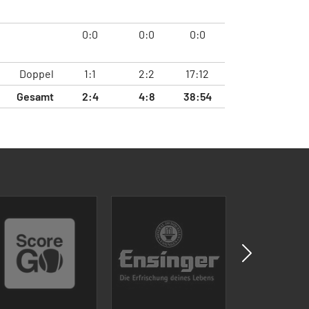
0:0
0:0
0:0
Doppel
1:1
2:2
17:12
Gesamt
2:4
4:8
38:54