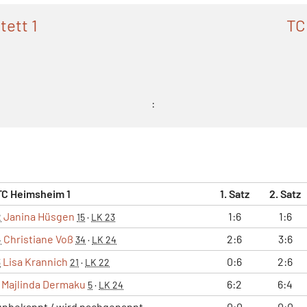
tett 1
TC
:
TC Heimsheim 1
1. Satz
2. Satz
Janina Hüsgen
1:6
1:6
2
15
·
LK 23
Christiane Voß
2:6
3:6
4
34
·
LK 24
Lisa Krannich
0:6
2:6
3
21
·
LK 22
Majlinda Dermaku
6:2
6:4
5
·
LK 24
unbekannt / wird nachgenannt
0:0
0:0