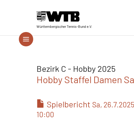
Skip to main navigation
Springe zum Seiteninhalt
Skip to page footer
Württembergischer Tennis-Bund e.V.
Bezirk C - Hobby 2025
Hobby Staffel Damen S
Spielbericht
Sa, 26.7.202
10:00