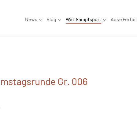
News
Blog
Wettkampfsport
Aus-/Fortbi
Submenu for "News"
Submenu for "Blog"
Submenu for "W
amstagsrunde Gr. 006
5