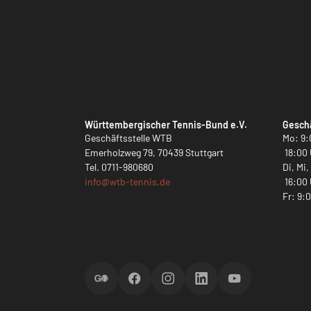
Württembergischer Tennis-Bund e.V.
Geschä
Geschäftsstelle WTB
Mo: 9:
Emerholzweg 79, 70439 Stuttgart
18:00 
Tel.
0711-980680
Di, Mi
info@
wtb-tennis.de
16:00 
Fr: 9:
ScoreGO
Facebook
Instagram
LinkedIn
YouTube