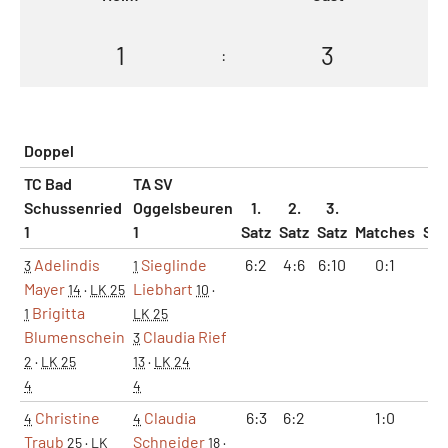
1
3
:
Doppel
TC Bad
TA SV
Schussenried
Oggelsbeuren
1.
2.
3.
1
1
Satz
Satz
Satz
Matches
Sät
Adelindis
Sieglinde
6:2
4:6
6:10
0:1
1:
3
1
Mayer
Liebhart
14
·
LK 25
10
·
Brigitta
1
LK 25
Blumenschein
Claudia Rief
3
2
·
LK 25
13
·
LK 24
4
4
Christine
Claudia
6:3
6:2
1:0
2:
4
4
Traub
Schneider
25
·
LK
18
·