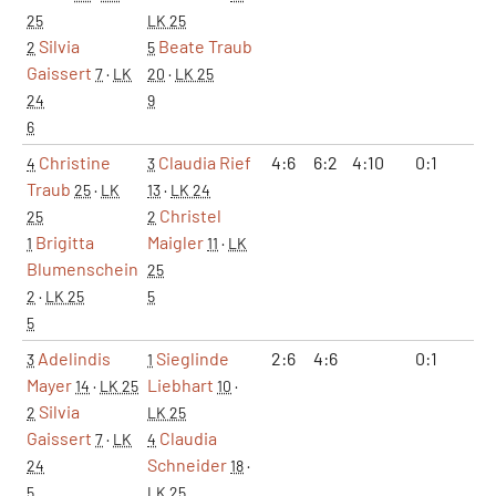
25
LK 25
Silvia
Beate Traub
2
5
Gaissert
7
·
LK
20
·
LK 25
24
9
6
Christine
Claudia Rief
4:6
6:2
4:10
0:1
1:
4
3
Traub
25
·
LK
13
·
LK 24
Christel
25
2
Brigitta
Maigler
1
11
·
LK
Blumenschein
25
2
·
LK 25
5
5
Adelindis
Sieglinde
2:6
4:6
0:1
0:
3
1
Mayer
Liebhart
14
·
LK 25
10
·
Silvia
2
LK 25
Gaissert
Claudia
7
·
LK
4
Schneider
24
18
·
5
LK 25