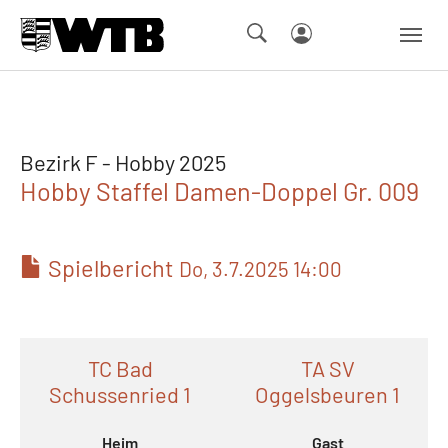
Skip to main navigation
Springe zum Seiteninhalt
Skip to page footer
Bezirk F - Hobby 2025
Hobby Staffel Damen-Doppel Gr. 009
Spielbericht
Do, 3.7.2025 14:00
TC Bad
TA SV
Schussenried 1
Oggelsbeuren 1
Heim
Gast