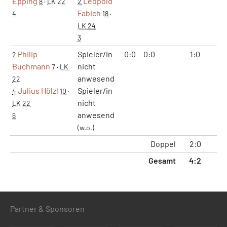
Epping
Leopold
8
·
LK 22
2
Fabich
4
18
·
LK 24
3
Philip
Spieler/in
0:0
0:0
1:0
2:
2
Buchmann
nicht
7
·
LK
anwesend
22
Julius Hölzl
Spieler/in
4
10
·
nicht
LK 22
anwesend
6
(w.o.)
Doppel
2:0
4:
Gesamt
4:2
9:
Partner & Sponsoren