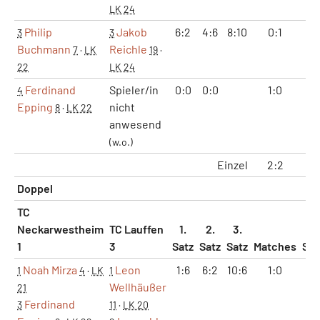
LK 24
Philip
Jakob
6:2
4:6
8:10
0:1
1:
3
3
Buchmann
Reichle
7
·
LK
19
·
22
LK 24
Ferdinand
Spieler/in
0:0
0:0
1:0
2:
4
Epping
nicht
8
·
LK 22
anwesend
(w.o.)
Einzel
2:2
5:
Doppel
TC
Neckarwestheim
TC Lauffen
1.
2.
3.
1
3
Satz
Satz
Satz
Matches
Sät
Noah Mirza
Leon
1:6
6:2
10:6
1:0
2:
1
4
·
LK
1
Wellhäußer
21
Ferdinand
3
11
·
LK 20