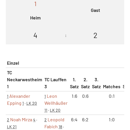
1
Gast
Heim
4
2
:
Einzel
TC
Neckarwestheim
TC Lauffen
1.
2.
3.
1
3
Satz
Satz
Satz
Matches
Sät
Alexander
Leon
1:6
0:6
0:1
0:
1
1
Epping
Wellhäußer
1
·
LK 20
11
·
LK 20
Noah Mirza
Leopold
6:4
6:2
1:0
2:
2
4
·
2
Fabich
LK 21
18
·