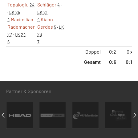
Topaloglu
Schläger
24
4
·
·
LK 25
LK 21
Maximilian
Kiano
4
4
Rademacher
Gerdes
5
·
LK
27
·
LK 24
23
6
7
Doppel
0:2
0:4
Gesamt
0:6
0:12
Partner & Sponsoren