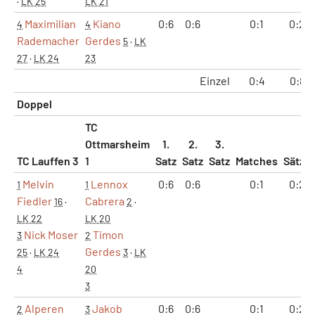
·
LK 25
LK 21
Maximilian
Kiano
0:6
0:6
0:1
0:2
4
4
Rademacher
Gerdes
5
·
LK
27
·
LK 24
23
Einzel
0:4
0:8
Doppel
TC
Ottmarsheim
1.
2.
3.
TC Lauffen 3
1
Satz
Satz
Satz
Matches
Sätze
Melvin
Lennox
0:6
0:6
0:1
0:2
1
1
Fiedler
Cabrera
16
·
2
·
LK 22
LK 20
Nick Moser
Timon
3
2
Gerdes
25
·
LK 24
3
·
LK
4
20
3
Alperen
Jakob
0:6
0:6
0:1
0:2
2
3