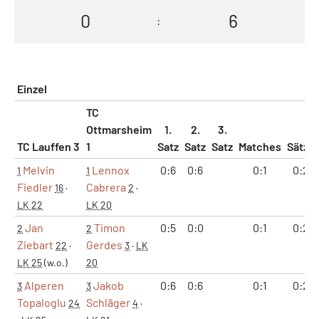
0
6
:
Einzel
TC
Ottmarsheim
1.
2.
3.
TC Lauffen 3
1
Satz
Satz
Satz
Matches
Sätze
Melvin
Lennox
0:6
0:6
0:1
0:2
1
1
Fiedler
Cabrera
16
·
2
·
LK 22
LK 20
Jan
Timon
0:5
0:0
0:1
0:2
2
2
Ziebart
Gerdes
22
·
3
·
LK
LK 25
(w.o.)
20
Alperen
Jakob
0:6
0:6
0:1
0:2
3
3
Topaloglu
Schläger
24
4
·